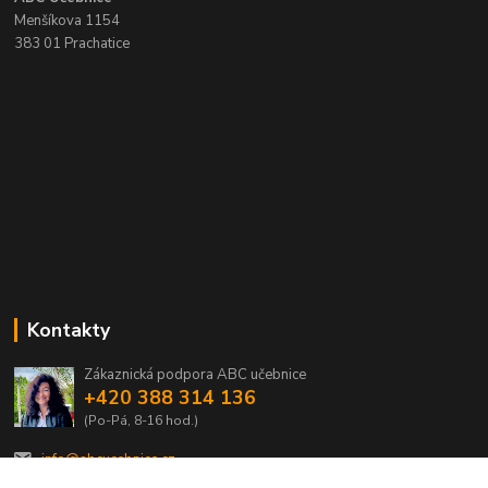
Menšíkova 1154
383 01 Prachatice
Kontakty
Zákaznická podpora ABC učebnice
+420 388 314 136
(Po-Pá, 8-16 hod.)
info@abcucebnice.cz