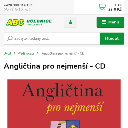
0
ks
+420 388 314 136
za
0 Kč
(Po-Pá, 8-16 hod.)
Menu
Hledat
Úvod
Předškoláci
Angličtina pro nejmenší - CD
Angličtina pro nejmenší - CD