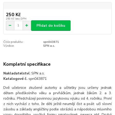
250 Kč
250 Kč
bez DPH
Přidat do košíku
Číslo produktu:
spn043871
Výrobce:
SPN a.s.
Kompletní specifikace
Nakladatelství:
SPN a.s.
Katalogové č.
spn043871
Dvě učebnice zkušené autorky a učitelky jsou určeny jednak
dětem předškolního věku a prvňáčkům, jednak žákům 2. a 3.
ročníku. Předcházejí povinnou jazykovou výuku od 4. ročníku. První
z nich vychází z toho, že děti ještě neumějí číst a psát: učí slovní
zásobu a základy angličtiny podle obrázků a nápodobou mluvního
vzoru dospělého, využívá formu omalovánek, pexesa atd. Druhá