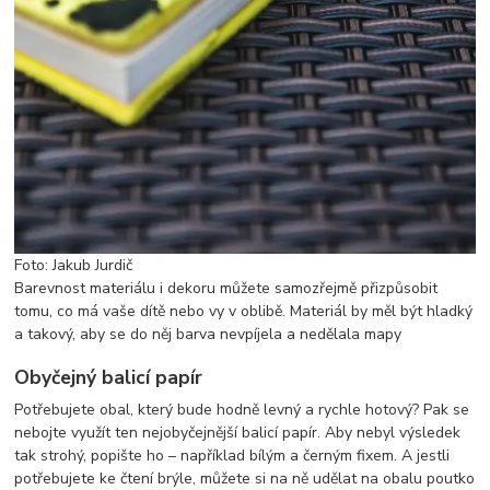
Foto: Jakub Jurdič
Barevnost materiálu i dekoru můžete samozřejmě přizpůsobit
tomu, co má vaše dítě nebo vy v oblibě. Materiál by měl být hladký
a takový, aby se do něj barva nevpíjela a nedělala mapy
Obyčejný balicí papír
Potřebujete obal, který bude hodně levný a rychle hotový? Pak se
nebojte využít ten nejobyčejnější balicí papír. Aby nebyl výsledek
tak strohý, popište ho – například bílým a černým fixem. A jestli
potřebujete ke čtení brýle, můžete si na ně udělat na obalu poutko