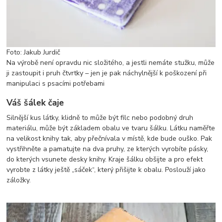
Foto: Jakub Jurdič
Na výrobě není opravdu nic složitého, a jestli nemáte stužku, může
ji zastoupit i pruh čtvrtky – jen je pak náchylnější k poškození při
manipulaci s psacími potřebami
Váš šálek čaje
Silnější kus látky, klidně to může být filc nebo podobný druh
materiálu, může být základem obalu ve tvaru šálku. Látku naměřte
na velikost knihy tak, aby přečnívala v místě, kde bude ouško. Pak
vystřihněte a pamatujte na dva pruhy, ze kterých vyrobíte pásky,
do kterých vsunete desky knihy. Kraje šálku obšijte a pro efekt
vyrobte z látky ještě „sáček“, který přišijte k obalu. Poslouží jako
záložky.