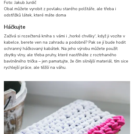
Foto: Jakub Jurdič
Obal můžete vyrobit z povlaku starého polštáře, ale třeba i
odstřižků látek, které máte doma
Háčkujte
Zažívá si rozečtená kniha s vámi i „horké chvilky“, když ji vozíte v
kabelce, berete ven na zahradu a podobně? Pak se jí bude hodit
ochranný háčkovaný kabátek. Na jeho výrobu můžete použít
zbytky vlny, ale třeba pruhy, které nastřiháte z roztrhaného
bavlněného trička – jen pamatujte, že čím silnější materiál, tím sice
rychlejší práce, ale těžší na váhu.