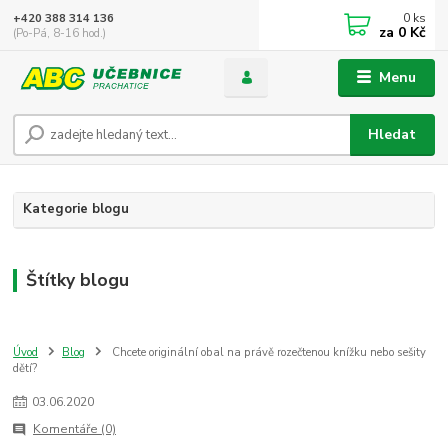
0
ks
+420 388 314 136
za
0 Kč
(Po-Pá, 8-16 hod.)
Menu
Hledat
Kategorie blogu
Štítky blogu
Úvod
Blog
Chcete originální obal na právě rozečtenou knížku nebo sešity
dětí?
03
.
06
.
2020
Komentáře (0)