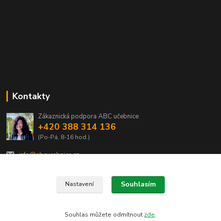
Kontakty
Zákaznická podpora ABC učebnice
+420 388 314 136
(Po-Pá, 8-16 hod.)
info@abcucebnice.cz
Souhlasím
Nastavení
Designed by Rostas 2020
Souhlas můžete odmítnout
zde
.