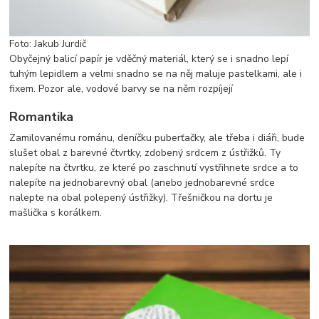
Foto: Jakub Jurdič
Obyčejný balicí papír je vděčný materiál, který se i snadno lepí
tuhým lepidlem a velmi snadno se na něj maluje pastelkami, ale i
fixem. Pozor ale, vodové barvy se na něm rozpíjejí
Romantika
Zamilovanému románu, deníčku puberťačky, ale třeba i diáři, bude
slušet obal z barevné čtvrtky, zdobený srdcem z ústřižků. Ty
nalepíte na čtvrtku, ze které po zaschnutí vystřihnete srdce a to
nalepíte na jednobarevný obal (anebo jednobarevné srdce
nalepte na obal polepený ústřižky). Třešničkou na dortu je
mašlička s korálkem.