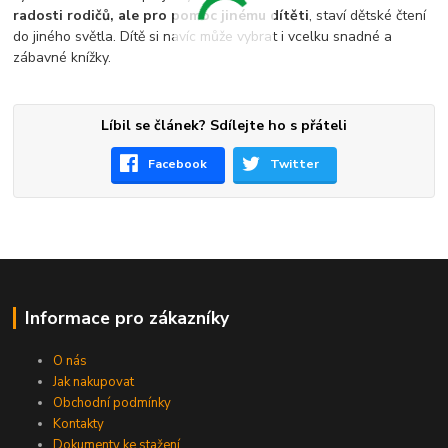
radosti rodičů, ale pro pomoc jinému dítěti
, staví dětské čtení
do jiného světla. Dítě si navíc může vybrat i vcelku snadné a
zábavné knížky.
Líbil se článek? Sdílejte ho s přáteli
Facebook
Twitter
Informace pro zákazníky
O nás
Jak nakupovat
Obchodní podmínky
Kontakty
Dokumenty ke stažení