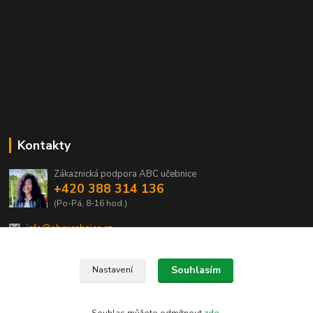
Kontakty
Zákaznická podpora ABC učebnice
+420 388 314 136
(Po-Pá, 8-16 hod.)
info@abcucebnice.cz
Souhlasím
Nastavení
Designed by Rostas 2020