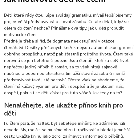
Děti, které rády čtou, lépe zvládají gramatiku, mívají lepší písemný
projev, větší představivost a slovní zásobu. Co ale dělat, když se
dětem do čtení nechce? Přinášíme dva tipy, jak u dětí probudit
motivaci ke čtení.
Předně je třeba si říci, že dogmata neexistují ani v otázce
čtenářství. Desítky přečtených knížek nejsou automatickou garancí
dobrého prospěchu, natož pak šťastně prožitého života. Čtení také
nerovná se jen beletrie či poezie. Jsou čtenáři, kteří za celý život
nepřečtou jediný příběh či román, za to však hltají zájmově
naučnou a odbornou literaturu. Jim užší slovní zásoba či menší
představivost také jistě nechybí. Přesto však se shodneme, že
čtení má klíčový význam pro děti i dospělé a že je úkolem nás,
dospělí, pokusit se děti získat pro tuto vášeň. Jak tedy na to?
Nenaléhejte, ale ukažte přínos knih pro
děti
I u čtení platí, že nátlak, byť sebelépe míněný, ke zdárnému cíli
nevede. My, rodiče, se musíme obrnit trpělivostí a hledat jemnější
cesty. Ukažte knihu jako zdroj zajímavých informací či příběhů.