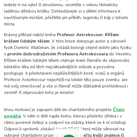
Jedete-li na výlet či dovolenou, vezměte s sebou tématicky
laděnou dětskou knížku. Dohledávejte si s dětmi informace k
navštíveným místům, přečtěte jim příběh, legendu či báji z tohoto
místa.
Krásný příklad nabízí kniha
Profesor Astrokocour: Křížem
krážem lidským tělem
. V této knize dokazuje autor a zároveň
fyzik Dominic Walliman, že zvládá biologii stejně dobře jako fyziku
v
prvním dobrodružstvím Profesora Astrokocoura
do Vesmíru.
Křížem krážem lidským tělem vtahuje malé čtenáře do objevování
lidského těla od těch nejzákladnějších otázek a pozvolna
postupuje k představení nejdůležitějších kostí, svalů a orgánů.
Profesor Astorkocour nepohlíží na lidské tělo pouze zvenku, ale
má svůj zmenšovač a vše si čtenář může důkladně prohlédnout i
zevnitř. K objevování toho je mnoho!
Jinou motivací je zapojení dětí do charitativního projektu
Čtení
pomáhá
. V něm si dítě najde knihu, kterou přečetlo (třeba i v
rámci povinné četby) a zodpoví na otázky, které se k ní vztahují.
Odpoví-li správně, získává kredit 50 Kč, který může věnovat na
vybrané charitativní projekty. Vědět, že
nečtu kvůli známce či