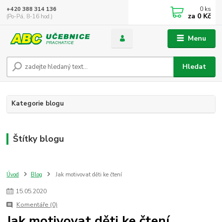
0
ks
+420 388 314 136
za
0 Kč
(Po-Pá, 8-16 hod.)
Menu
Hledat
Kategorie blogu
Štítky blogu
Úvod
Blog
Jak motivovat děti ke čtení
15
.
05
.
2020
Komentáře (0)
Jak motivovat děti ke čtení