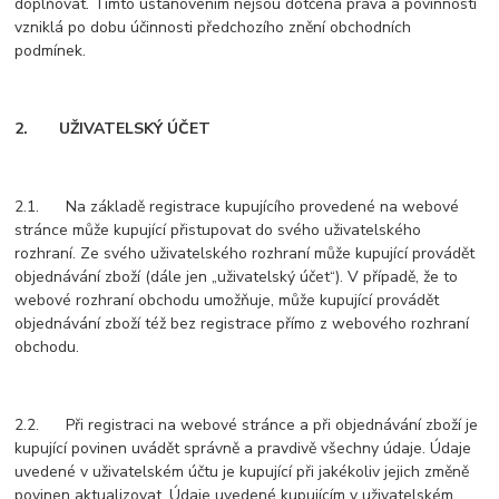
doplňovat. Tímto ustanovením nejsou dotčena práva a povinnosti
vzniklá po dobu účinnosti předchozího znění obchodních
podmínek.
2. UŽIVATELSKÝ ÚČET
2.1. Na základě registrace kupujícího provedené na webové
stránce může kupující přistupovat do svého uživatelského
rozhraní. Ze svého uživatelského rozhraní může kupující provádět
objednávání zboží (dále jen „uživatelský účet“). V případě, že to
webové rozhraní obchodu umožňuje, může kupující provádět
objednávání zboží též bez registrace přímo z webového rozhraní
obchodu.
2.2. Při registraci na webové stránce a při objednávání zboží je
kupující povinen uvádět správně a pravdivě všechny údaje. Údaje
uvedené v uživatelském účtu je kupující při jakékoliv jejich změně
povinen aktualizovat. Údaje uvedené kupujícím v uživatelském