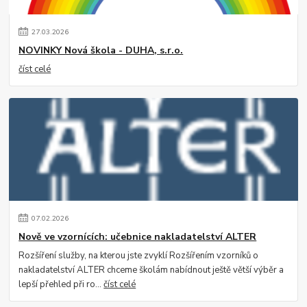
27
.
03
.
2026
NOVINKY Nová škola - DUHA, s.r.o.
číst celé
07
.
02
.
2026
Nově ve vzornících: učebnice nakladatelství ALTER
Rozšíření služby, na kterou jste zvyklí Rozšířením vzorníků o
nakladatelství ALTER chceme školám nabídnout ještě větší výběr a
lepší přehled při ro...
číst celé