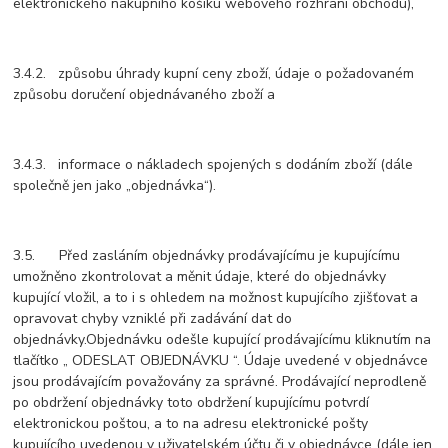
elektronického nákupního košíku webového rozhraní obchodu),
3.4.2. způsobu úhrady kupní ceny zboží, údaje o požadovaném
způsobu doručení objednávaného zboží a
3.4.3. informace o nákladech spojených s dodáním zboží (dále
společně jen jako „objednávka“).
3.5. Před zasláním objednávky prodávajícímu je kupujícímu
umožněno zkontrolovat a měnit údaje, které do objednávky
kupující vložil, a to i s ohledem na možnost kupujícího zjišťovat a
opravovat chyby vzniklé při zadávání dat do
objednávky.Objednávku odešle kupující prodávajícímu kliknutím na
tlačítko „ ODESLAT OBJEDNÁVKU “. Údaje uvedené v objednávce
jsou prodávajícím považovány za správné. Prodávající neprodleně
po obdržení objednávky toto obdržení kupujícímu potvrdí
elektronickou poštou, a to na adresu elektronické pošty
kupujícího uvedenou v uživatelském účtu či v objednávce (dále jen