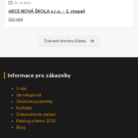
30
.
10
.
2024
AKCE NOVÁ ŠKOLA s.r.o. - 1. stupeň
číst celé
Zobrazit všechny články
Informace pro zákazníky
O nás
Jak nakupovat
Obchodní podmínky
Kontakty
Dokumenty ke stažení
Katalog učebnic 2026
Blog