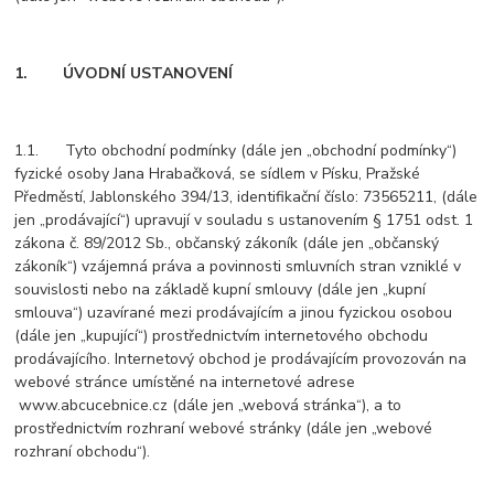
1. ÚVODNÍ USTANOVENÍ
1.1. Tyto obchodní podmínky (dále jen „obchodní podmínky“)
fyzické osoby Jana Hrabačková, se sídlem v Písku, Pražské
Předměstí, Jablonského 394/13, identifikační číslo: 73565211, (dále
jen „prodávající“) upravují v souladu s ustanovením § 1751 odst. 1
zákona č. 89/2012 Sb., občanský zákoník (dále jen „občanský
zákoník“) vzájemná práva a povinnosti smluvních stran vzniklé v
souvislosti nebo na základě kupní smlouvy (dále jen „kupní
smlouva“) uzavírané mezi prodávajícím a jinou fyzickou osobou
(dále jen „kupující“) prostřednictvím internetového obchodu
prodávajícího. Internetový obchod je prodávajícím provozován na
webové stránce umístěné na internetové adrese
www.abcucebnice.cz (dále jen „webová stránka“), a to
prostřednictvím rozhraní webové stránky (dále jen „webové
rozhraní obchodu“).