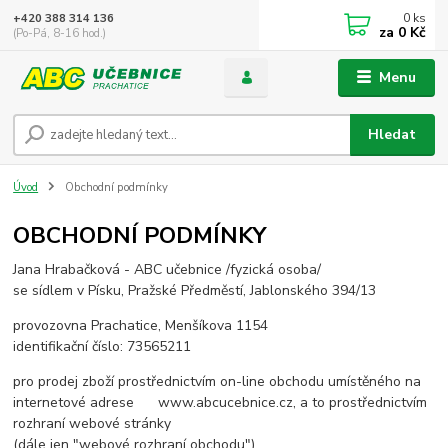
0
ks
+420 388 314 136
za
0 Kč
(Po-Pá, 8-16 hod.)
Menu
Hledat
Úvod
Obchodní podmínky
OBCHODNÍ PODMÍNKY
Jana Hrabačková - ABC učebnice /fyzická osoba/
se sídlem v Písku, Pražské Předměstí, Jablonského 394/13
provozovna Prachatice, Menšíkova 1154
identifikační číslo: 73565211
pro prodej zboží prostřednictvím on-line obchodu umístěného na
internetové adrese www.abcucebnice.cz, a to prostřednictvím
rozhraní webové stránky
(dále jen "webové rozhraní obchodu").