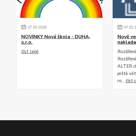
27
.
03
.
2026
07
.
02
.
NOVINKY Nová škola - DUHA,
Nově ve
s.r.o.
naklada
číst celé
Rozšíření
Rozšířen
ALTER c
ještě vět
ro...
číst 