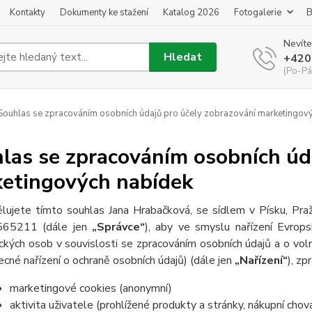
Kontakty
Dokumenty ke stažení
Katalog 2026
Fotogalerie
B
Nevíte
Hledat
+420
(Po-Pá
ouhlas se zpracováním osobních údajů pro účely zobrazování marketingov
las se zpracováním osobních úd
etingových nabídek
lujete tímto souhlas Jana Hrabačková, se sídlem v Písku, Praž
565211 (dále jen
„Správce“
), aby ve smyslu nařízení Evro
ických osob v souvislosti se zpracováním osobních údajů a o v
ecné nařízení o ochraně osobních údajů) (dále jen
„Nařízení“
), zp
marketingové cookies (anonymní)
aktivita uživatele (prohlížené produkty a stránky, nákupní chov