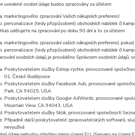
e uvedené osobní údaje budou zpracovány za účelem:
marketingového zpracování Vašich nákupních preferencí
personalizace (tedy přizpůsobení) obchodních nabídek či kamp
hlas udělujete na zpracování po dobu 90 dní a to za účelem:
marketingového zpracování vašich nákupních preferencí, pokud
personalizace (tedy přizpůsobení) obchodních nabídek či kamp
acování osobních údajů je prováděno Správcem osobních údajů, os
Poskytovatelem služby Eshop-rychle, provozované společnost
01, České Budějovice
Poskytovatelem služby Facebook Ads, provozované společno
Park, CA 94025, USA
Poskytovatelem služby Google AdWords, provozované společ
Mountain View, CA 94043, USA
Poskytovatelem služby Sklik, provozované společností Sezna
Případně další poskytovatelé zpracovatelských softwarů, služ
nevyužívá
bní údaje nebudou předány mimo území EU. (Servery na území 