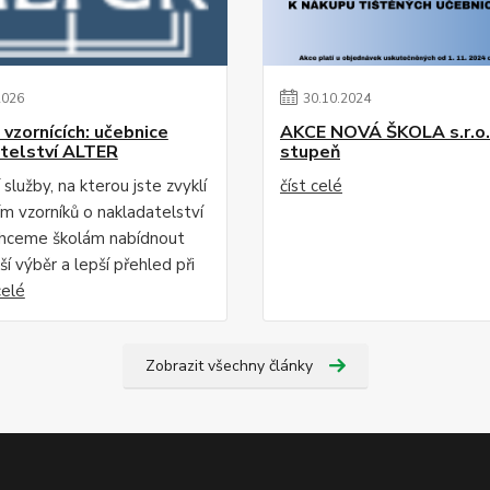
2026
30
.
10
.
2024
 vzornících: učebnice
AKCE NOVÁ ŠKOLA s.r.o. 
telství ALTER
stupeň
 služby, na kterou jste zvyklí
číst celé
ím vzorníků o nakladatelství
hceme školám nabídnout
ší výběr a lepší přehled při
celé
Zobrazit všechny články