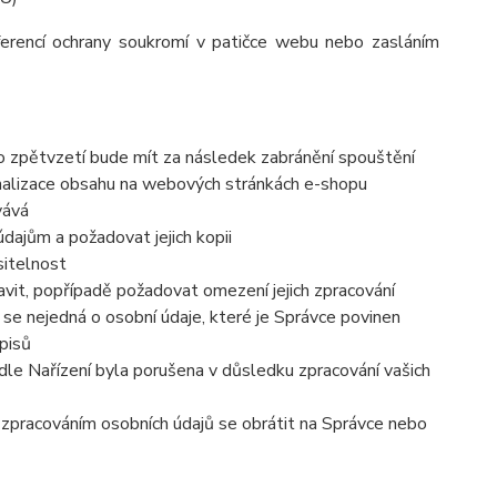
ferencí ochrany soukromí v patičce webu nebo zasláním
to zpětvzetí bude mít za následek zabránění spouštění
nalizace obsahu na webových stránkách e-shopu
vává
dajům a požadovat jejich kopii
sitelnost
vit, popřípadě požadovat omezení jejich zpracování
se nejedná o osobní údaje, které je Správce povinen
pisů
dle Nařízení byla porušena v důsledku zpracování vašich
e zpracováním osobních údajů se obrátit na Správce nebo