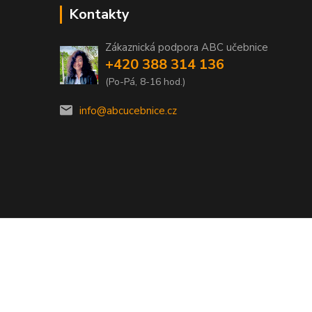
Kontakty
Zákaznická podpora ABC učebnice
+420 388 314 136
(Po-Pá, 8-16 hod.)
info@abcucebnice.cz