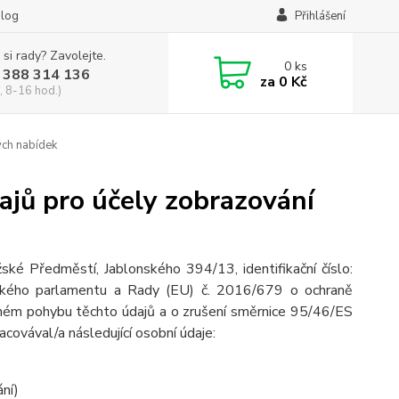
log
Přihlášení
 si rady? Zavolejte.
0
ks
 388 314 136
za
0 Kč
, 8-16 hod.)
ých nabídek
ajů pro účely zobrazování
ské Předměstí, Jablonského 394/13, identifikační číslo:
pského parlamentu a Rady (EU) č. 2016/679 o ochraně
olném pohybu těchto údajů a o zrušení směrnice 95/46/ES
racovával/a následující osobní údaje:
ání)