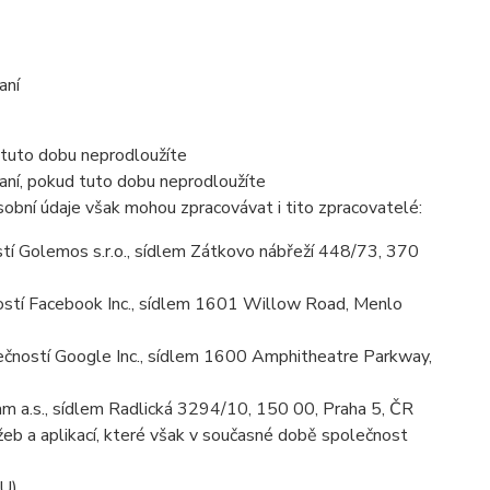
aní
 tuto dobu neprodloužíte
aní, pokud tuto dobu neprodloužíte
obní údaje však mohou zpracovávat i tito zpracovatelé:
í Golemos s.r.o., sídlem Zátkovo nábřeží 448/73, 370
stí Facebook Inc., sídlem 1601 Willow Road, Menlo
ností Google Inc., sídlem 1600 Amphitheatre Parkway,
m a.s., sídlem Radlická 3294/10, 150 00, Praha 5, ČR
eb a aplikací, které však v současné době společnost
EU)