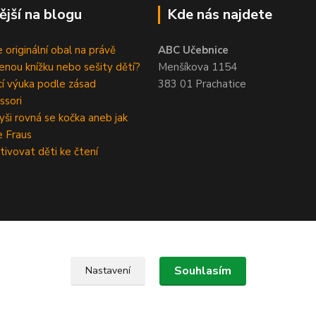
ější na blogu
Kde nás najdete
 originální obal na právě
ABC Učebnice
enou knížku nebo sešity dětí?
Menšíkova 1154
 výuka podle zásad
383 01 Prachatice
ssori
ši rovná se kočka aneb jak
e Fraus
tivovat děti ke čtení
Souhlasím
Nastavení