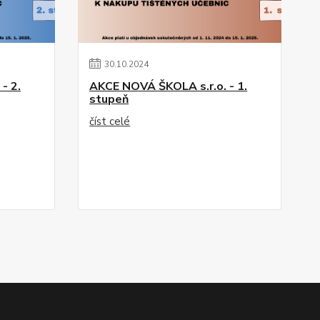
30
.
10
.
2024
- 2.
AKCE NOVÁ ŠKOLA s.r.o. - 1.
stupeň
číst celé