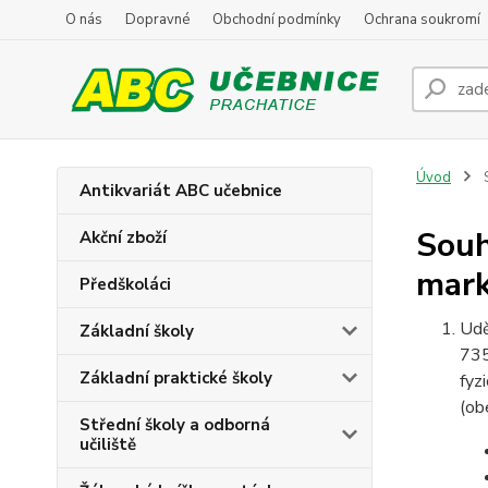
O nás
Dopravné
Obchodní podmínky
Ochrana soukromí
Úvod
S
Antikvariát ABC učebnice
Souh
Akční zboží
mark
Předškoláci
Udě
Základní školy
73
Základní praktické školy
fyz
(ob
Střední školy a odborná
učiliště