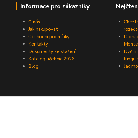
Informace pro zákazníky
Nejčten
O nás
Chcete
Jak nakupovat
rozečt
Obchodní podmínky
Domácí
Kontakty
Monte
Dokumenty ke stažení
Dvě my
Katalog učebnic 2026
funguj
Blog
Jak mo