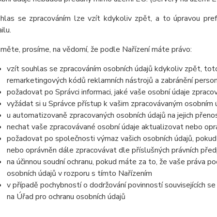
hlas se zpracováním lze vzít kdykoliv zpět, a to úpravou pre
ilu.
měte, prosíme, na vědomí, že podle Nařízení máte právo:
vzít souhlas se zpracováním osobních údajů kdykoliv zpět, to
remarketingových kódů reklamních nástrojů a zabránění perso
požadovat po Správci informaci, jaké vaše osobní údaje zpraco
vyžádat si u Správce přístup k vašim zpracovávaným osobním ú
u automatizovaně zpracovaných osobních údajů na jejich přeno
nechat vaše zpracovávané osobní údaje aktualizovat nebo opra
požadovat po společnosti výmaz vašich osobních údajů, pokud 
nebo oprávněn dále zpracovávat dle příslušných právních před
na účinnou soudní ochranu, pokud máte za to, že vaše práva po
osobních údajů v rozporu s tímto Nařízením
v případě pochybností o dodržování povinností souvisejících s
na Úřad pro ochranu osobních údajů