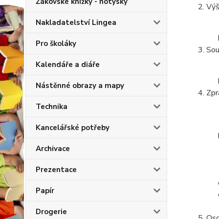
Žákovské knížky - notýsky
Výš
Nakladatelství Lingea
Pro školáky
Sou
Kalendáře a diáře
Nástěnné obrazy a mapy
Zpr
Technika
Kancelářské potřeby
Archivace
Prezentace
Papír
Drogerie
Oso