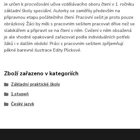
Je určen k procvičování učiva vzdělávacího oboru čtení v 1. ročníku
základní školy speciální. Autorky se zaměřily především na
přípravnou etapu počátečního čtení. Pracovní sešit je proto pouze
obrázkový. Žáci by měli s pracovním sešitem pracovat dříve než se
slabikářem a připravit se na čtení v něm. Cvičení v něm obsažená
je ale vhodné opakovaně zařazovat podle individuálních potřeb
žáků i v dalším období. Práci s pracovním sešitem zpříjemňují
pěkné barevné ilustrace Edity Plickové.
Zboží zařazeno v kategoriích
Základní praktické školy
1.stupeň
Český jazyk