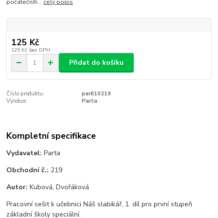
počátečníh...
celý popis
125 Kč
125 Kč
bez DPH
Přidat do košíku
Číslo produktu:
par610219
Výrobce:
Parta
Kompletní specifikace
Vydavatel:
Parta
Obchodní č.:
219
Autor:
Kubová, Dvořáková
Pracovní sešit k učebnici Náš slabikář, 1. díl pro první stupeň
základní školy speciální.