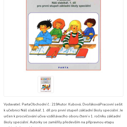
Vydavatel: PartaObchodní č.: 219Autor: Kubová, DvořákováPracovní sešit
k učebnici Náš slabikář, 1. díl pro první stupeň základní školy speciální. Je
určen k procvičování učiva vzdělávacího oboru čtení v 1. ročníku základní
školy speciální. Autorky se zaměřily především na přípravnou etapu