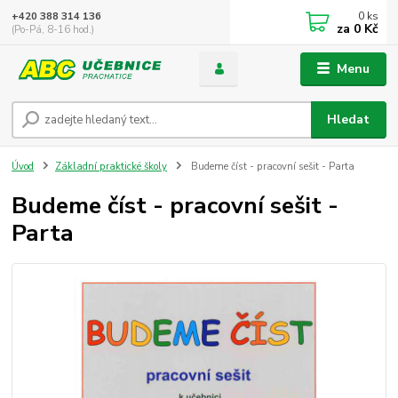
0
ks
+420 388 314 136
za
0 Kč
(Po-Pá, 8-16 hod.)
Menu
Hledat
Úvod
Základní praktické školy
Budeme číst - pracovní sešit - Parta
Budeme číst - pracovní sešit -
Parta