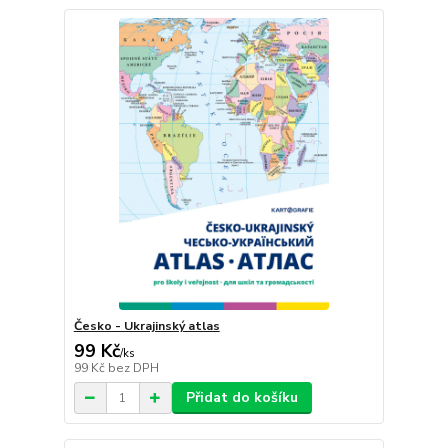
Česko - Ukrajinský atlas
99 Kč
/
ks
99 Kč
bez DPH
Přidat do košíku