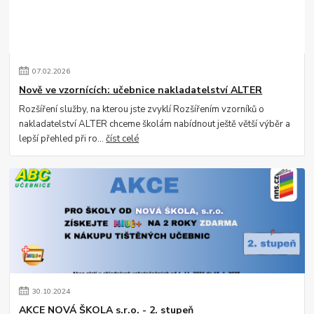
07
.
02
.
2026
Nově ve vzornících: učebnice nakladatelství ALTER
Rozšíření služby, na kterou jste zvyklí Rozšířením vzorníků o
nakladatelství ALTER chceme školám nabídnout ještě větší výběr a
lepší přehled při ro...
číst celé
30
.
10
.
2024
AKCE NOVÁ ŠKOLA s.r.o. - 2. stupeň