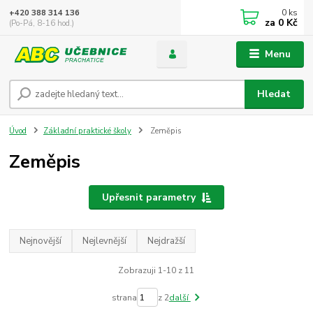
0
ks
+420 388 314 136
za
0 Kč
(Po-Pá, 8-16 hod.)
Menu
Hledat
Úvod
Základní praktické školy
Zeměpis
Zeměpis
Upřesnit parametry
Nejnovější
Nejlevnější
Nejdražší
Zobrazuji 1-10 z 11
strana
z 2
další