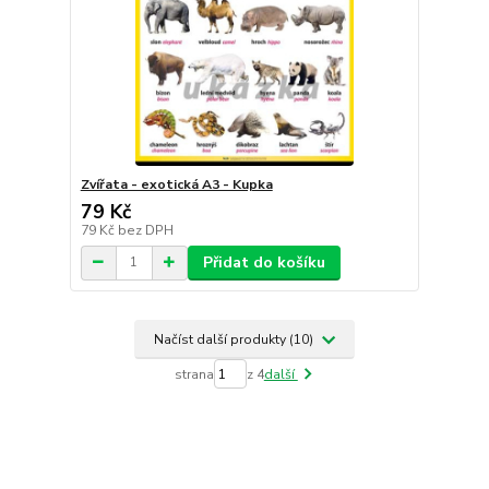
Zvířata - exotická A3 - Kupka
79 Kč
79 Kč
bez DPH
Přidat do košíku
Načíst další produkty (10)
strana
z 4
další