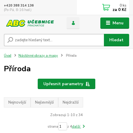
0
ks
+420 388 314 136
za
0 Kč
(Po-Pá, 8-16 hod.)
Menu
Hledat
Úvod
Nástěnné obrazy a mapy
Příroda
Příroda
Upřesnit parametry
Nejnovější
Nejlevnější
Nejdražší
Zobrazuji 1-10 z 34
strana
z 4
další