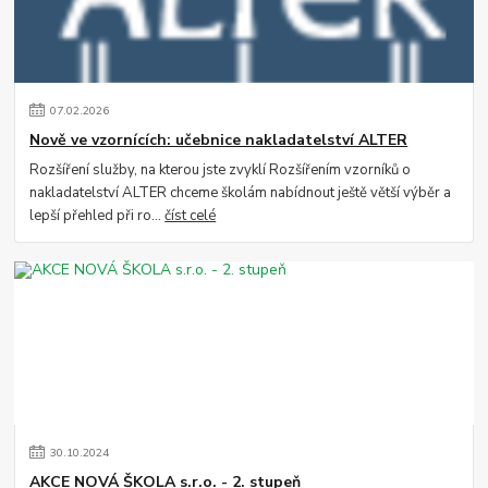
07
.
02
.
2026
Nově ve vzornících: učebnice nakladatelství ALTER
Rozšíření služby, na kterou jste zvyklí Rozšířením vzorníků o
nakladatelství ALTER chceme školám nabídnout ještě větší výběr a
lepší přehled při ro...
číst celé
30
.
10
.
2024
AKCE NOVÁ ŠKOLA s.r.o. - 2. stupeň