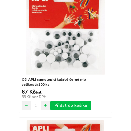
Oči APLI samolepicí kulaté černé mix
velikostí/100 ks
67 Kč
/
bal.
55 Kč
bez DPH
Přidat do košíku