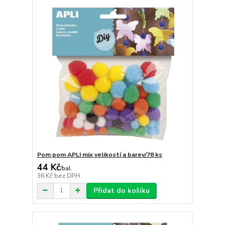
Pom pom APLI mix velikostí a barev/78 ks
44 Kč
/
bal.
36 Kč
bez DPH
Přidat do košíku