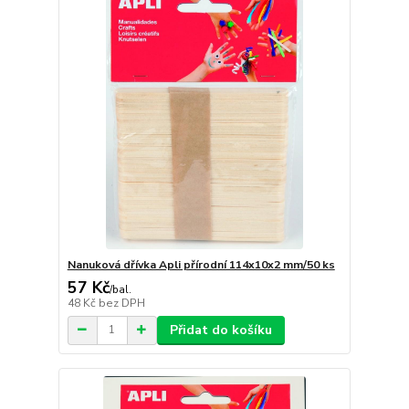
Nanuková dřívka Apli přírodní 114x10x2 mm/50 ks
57 Kč
/
bal.
48 Kč
bez DPH
Přidat do košíku