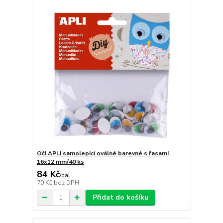
Oči APLI samolepicí oválné barevné s řasami
16x12 mm/40 ks
84 Kč
/
bal.
70 Kč
bez DPH
Přidat do košíku