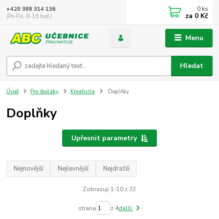
0
ks
+420 388 314 136
za
0 Kč
(Po-Pá, 8-16 hod.)
Menu
Hledat
Úvod
Pro školáky
Kreativita
Doplňky
Doplňky
Upřesnit parametry
Nejnovější
Nejlevnější
Nejdražší
Zobrazuji 1-10 z 32
strana
z 4
další