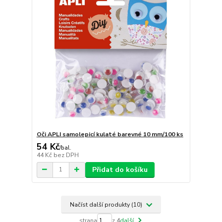
Oči APLI samolepicí kulaté barevné 10 mm/100 ks
54 Kč
/
bal.
44 Kč
bez DPH
Přidat do košíku
Načíst další produkty (10)
strana
z 4
další