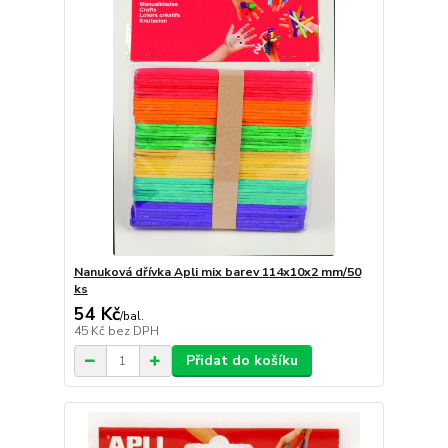
Nanuková dřívka Apli mix barev 114x10x2 mm/50
ks
54 Kč
/
bal.
45 Kč
bez DPH
Přidat do košíku