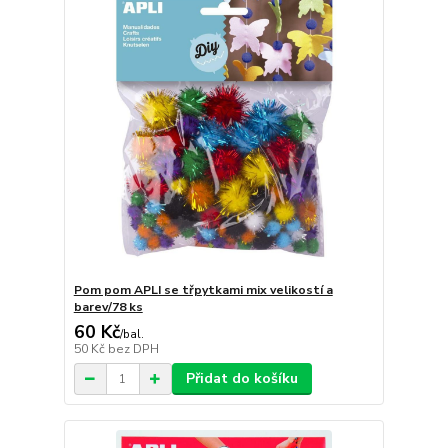
Pom pom APLI se třpytkami mix velikostí a
barev/78 ks
60 Kč
/
bal.
50 Kč
bez DPH
Přidat do košíku