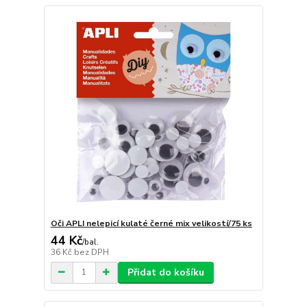
Oči APLI nelepicí kulaté černé mix velikostí/75 ks
44 Kč
/
bal.
36 Kč
bez DPH
Přidat do košíku