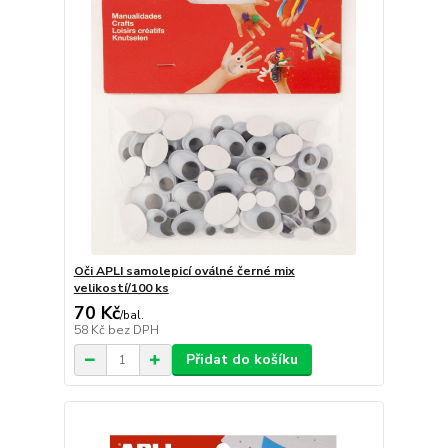
Oči APLI samolepicí oválné černé mix
velikostí/100 ks
70 Kč
/
bal.
58 Kč
bez DPH
Přidat do košíku