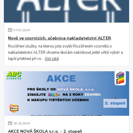
07
.
02
.
2026
Nově ve vzornících: učebnice nakladatelství ALTER
Rozšíření služby, na kterou jste zvyklí Rozšířením vzorníků o
nakladatelství ALTER chceme školám nabídnout ještě větší výběr a
lepší přehled při ro...
číst celé
30
.
10
.
2024
AKCE NOVÁ ŠKOLA s.r.o. - 2. stupeň