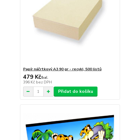
Papír náčrtkový A3 90 gr - recykl, 500 listů
479 Kč
/
bal.
396 Kč
bez DPH
Přidat do košíku