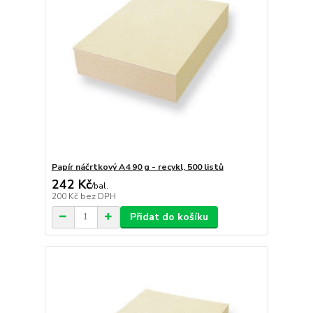
Papír náčrtkový A4 90 g - recykl, 500 listů
242 Kč
/
bal.
200 Kč
bez DPH
Přidat do košíku