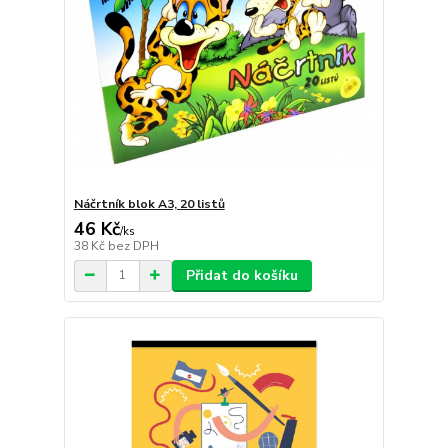
Náčrtník blok A3, 20 listů
46 Kč
/
ks
38 Kč
bez DPH
Přidat do košíku