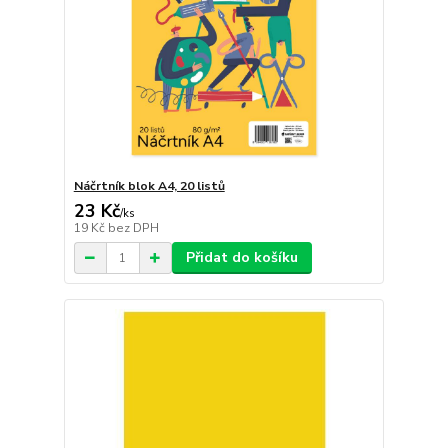
Náčrtník blok A4, 20 listů
23 Kč
/
ks
19 Kč
bez DPH
Přidat do košíku