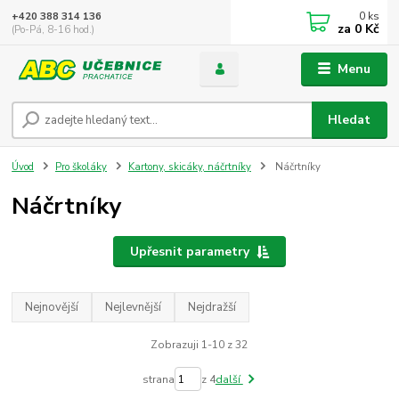
0
ks
+420 388 314 136
za
0 Kč
(Po-Pá, 8-16 hod.)
Menu
Hledat
Úvod
Pro školáky
Kartony, skicáky, náčrtníky
Náčrtníky
Náčrtníky
Upřesnit parametry
Nejnovější
Nejlevnější
Nejdražší
Zobrazuji 1-10 z 32
strana
z 4
další