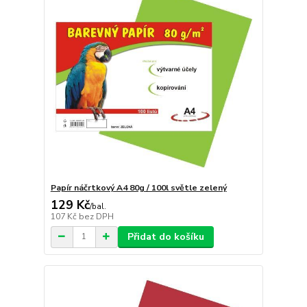
Papír náčrtkový A4 80g / 100l světle zelený
129 Kč
/
bal.
107 Kč
bez DPH
Přidat do košíku