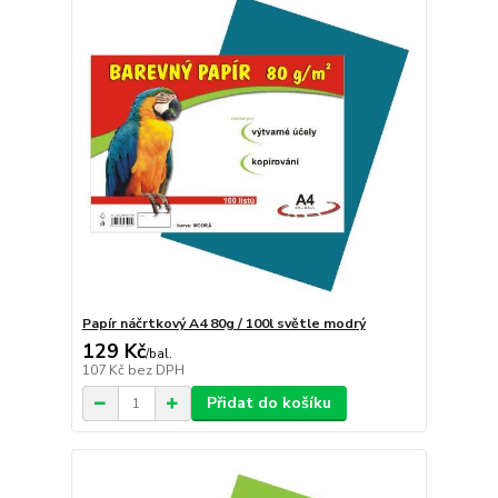
Papír náčrtkový A4 80g / 100l světle modrý
129 Kč
/
bal.
107 Kč
bez DPH
Přidat do košíku