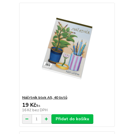
Náčrtník blok A5, 40 listů
19 Kč
/
ks
16 Kč
bez DPH
Přidat do košíku