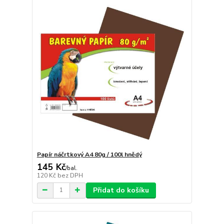
Papír náčrtkový A4 80g / 100l hnědý
145 Kč
/
bal.
120 Kč
bez DPH
Přidat do košíku