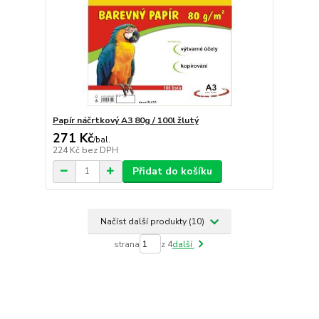
Papír náčrtkový A3 80g / 100l žlutý
271 Kč
/
bal.
224 Kč
bez DPH
Přidat do košíku
Načíst další produkty (10)
strana
z 4
další