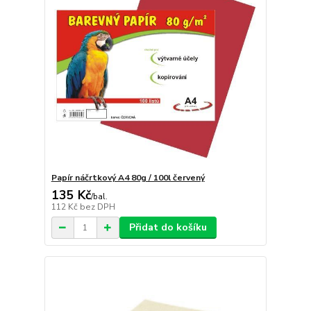
Papír náčrtkový A4 80g / 100l červený
135 Kč
/
bal.
112 Kč
bez DPH
Přidat do košíku