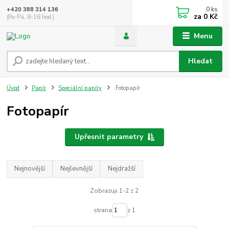
0
ks
+420 388 314 136
za
0 Kč
(Po-Pá, 8-16 hod.)
Menu
Hledat
Úvod
Papír
Speciální papíry
Fotopapír
Fotopapír
Upřesnit parametry
Nejnovější
Nejlevnější
Nejdražší
Zobrazuji 1-2 z 2
strana
z 1