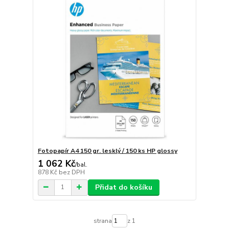
Fotopapír A4 150 gr. lesklý / 150 ks HP glossy
1 062 Kč
/
bal.
878 Kč
bez DPH
Přidat do košíku
strana
z 1