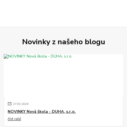
Novinky z našeho blogu
27
.
03
.
2026
NOVINKY Nová škola - DUHA, s.r.o.
číst celé