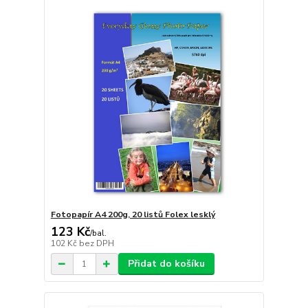
Fotopapír A4 200g, 20 listů Folex lesklý
123 Kč
/
bal.
102 Kč
bez DPH
Přidat do košíku