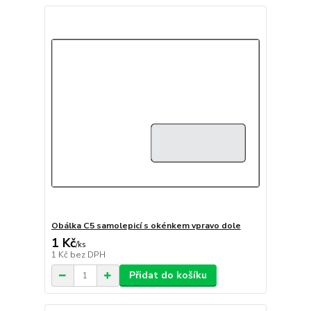
Obálka C5 samolepicí s okénkem vpravo dole
1 Kč
/
ks
1 Kč
bez DPH
Přidat do košíku