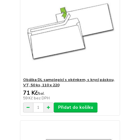
Obálka DL samolepicí s okénkem, s krycí páskou,
VT, 50 ks, 110 x 220
71 Kč
/
bal.
59 Kč
bez DPH
Přidat do košíku