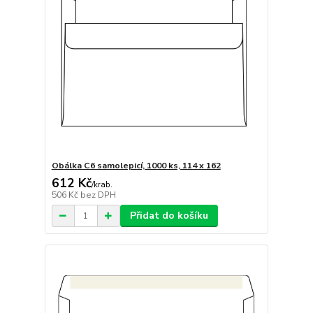
Obálka C6 samolepicí, 1000 ks, 114 x 162
612 Kč
/
krab.
506 Kč
bez DPH
Přidat do košíku