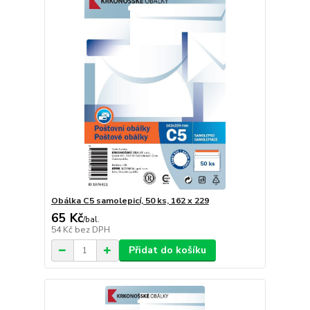
Obálka C5 samolepicí, 50 ks, 162 x 229
65 Kč
/
bal.
54 Kč
bez DPH
Přidat do košíku