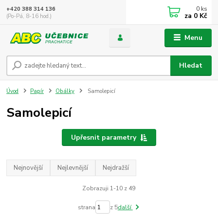
0
ks
+420 388 314 136
za
0 Kč
(Po-Pá, 8-16 hod.)
Menu
Hledat
Úvod
Papír
Obálky
Samolepicí
Samolepicí
Upřesnit parametry
Nejnovější
Nejlevnější
Nejdražší
Zobrazuji 1-10 z 49
strana
z 5
další