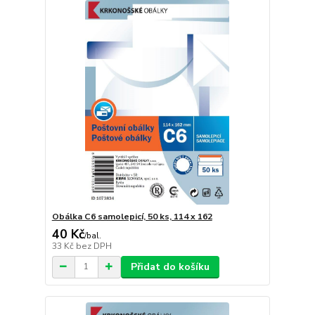
Obálka C6 samolepicí, 50 ks, 114 x 162
40 Kč
/
bal.
33 Kč
bez DPH
Přidat do košíku