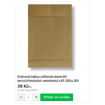
Poštovní taška s křížovým dnem B4
neroztrhnutelná, samolepicí s KP, 250 x 353
38 Kč
/
ks
32 Kč
bez DPH
Přidat do košíku