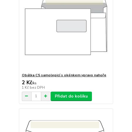
Obálka C5 samolepicí s okénkem vpravo nahoře
2 Kč
/
ks
1 Kč
bez DPH
Přidat do košíku