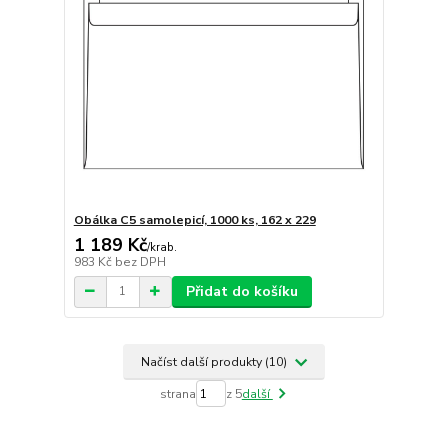
Obálka C5 samolepicí, 1000 ks, 162 x 229
1 189 Kč
/
krab.
983 Kč
bez DPH
Přidat do košíku
Načíst další produkty (10)
strana
z 5
další