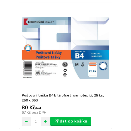
Poštovní taška B4 bílá ofset, samolepicí, 25 ks,
250 x 353
80 Kč
/
bal.
67 Kč
bez DPH
Přidat do košíku