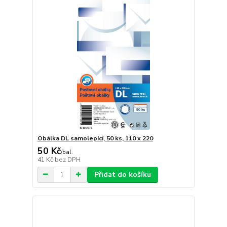
Obálka DL samolepicí, 50 ks, 110 x 220
50 Kč
/
bal.
41 Kč
bez DPH
Přidat do košíku