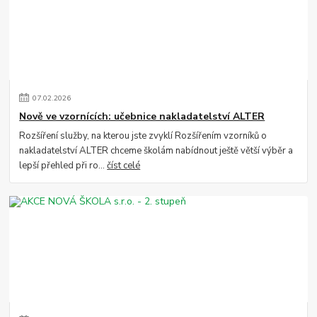
07
.
02
.
2026
Nově ve vzornících: učebnice nakladatelství ALTER
Rozšíření služby, na kterou jste zvyklí Rozšířením vzorníků o
nakladatelství ALTER chceme školám nabídnout ještě větší výběr a
lepší přehled při ro...
číst celé