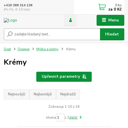
0
ks
+420 388 314 136
za
0 Kč
(Po-Pá, 8-16 hod.)
Menu
Hledat
Úvod
Drogerie
Mýdla a krémy
Krémy
Krémy
Upřesnit parametry
Nejnovější
Nejlevnější
Nejdražší
Zobrazuji 1-10 z 16
strana
z 2
další