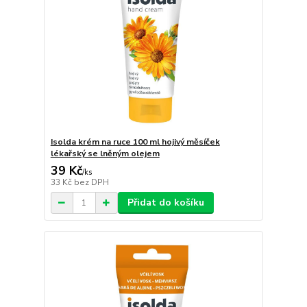
Isolda krém na ruce 100 ml hojivý měsíček
lékařský se lněným olejem
39 Kč
/
ks
33 Kč
bez DPH
Přidat do košíku