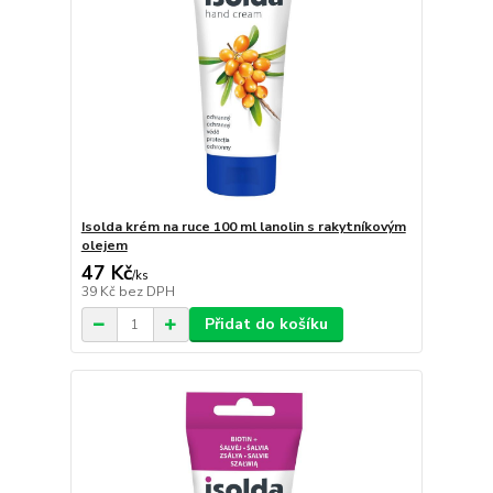
Isolda krém na ruce 100 ml lanolin s rakytníkovým
olejem
47 Kč
/
ks
39 Kč
bez DPH
Přidat do košíku