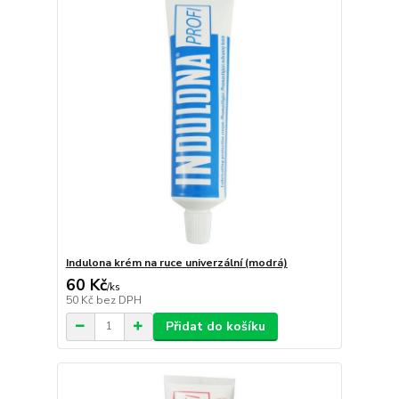
Indulona krém na ruce univerzální (modrá)
60 Kč
/
ks
50 Kč
bez DPH
Přidat do košíku