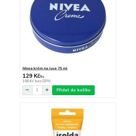
Nivea krém na ruce 75 ml
129 Kč
/
ks
106 Kč
bez DPH
Přidat do košíku