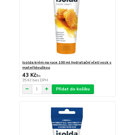
Isolda krém na ruce 100 ml hydratační včelí vosk s
mateřídouškou
43 Kč
/
ks
35 Kč
bez DPH
Přidat do košíku