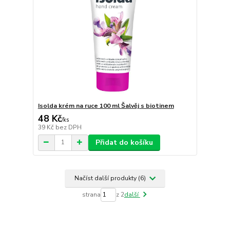
Isolda krém na ruce 100 ml Šalvěj s biotinem
48 Kč
/
ks
39 Kč
bez DPH
Přidat do košíku
Načíst další produkty (6)
strana
z 2
další