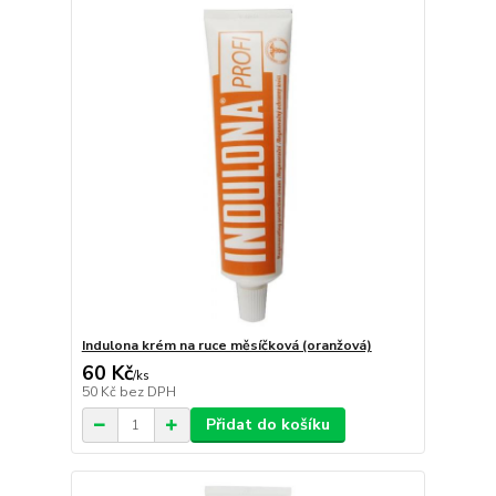
Indulona krém na ruce měsíčková (oranžová)
60 Kč
/
ks
50 Kč
bez DPH
Přidat do košíku