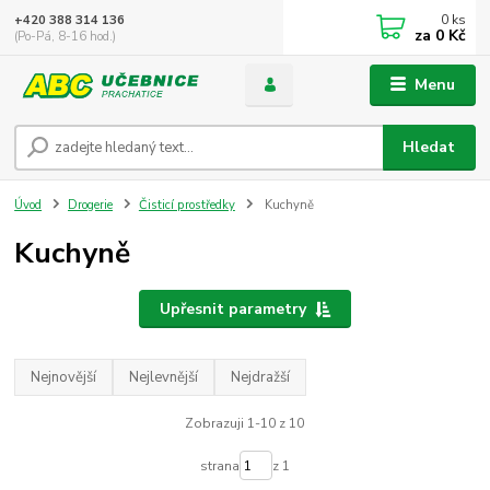
0
ks
+420 388 314 136
za
0 Kč
(Po-Pá, 8-16 hod.)
Menu
Hledat
Úvod
Drogerie
Čisticí prostředky
Kuchyně
Kuchyně
Upřesnit parametry
Nejnovější
Nejlevnější
Nejdražší
Zobrazuji 1-10 z 10
strana
z 1