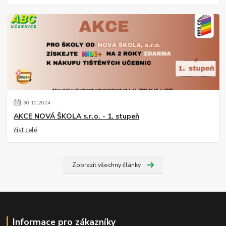
30
.
10
.
2024
AKCE NOVÁ ŠKOLA s.r.o. - 1. stupeň
číst celé
Zobrazit všechny články
Informace pro zákazníky