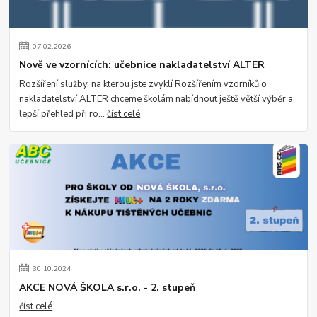
07
.
02
.
2026
Nově ve vzornících: učebnice nakladatelství ALTER
Rozšíření služby, na kterou jste zvyklí Rozšířením vzorníků o
nakladatelství ALTER chceme školám nabídnout ještě větší výběr a
lepší přehled při ro...
číst celé
30
.
10
.
2024
AKCE NOVÁ ŠKOLA s.r.o. - 2. stupeň
číst celé