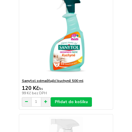
Sanytol odmašťující kuchyně 500 ml
120 Kč
/
ks
99 Kč
bez DPH
Přidat do košíku