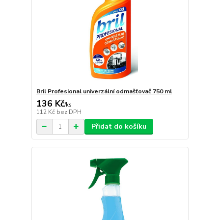
Bril Profesional univerzální odmašťovač 750 ml
136 Kč
/
ks
112 Kč
bez DPH
Přidat do košíku