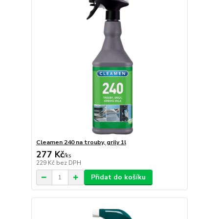
Cleamen 240 na trouby, grily 1l
277 Kč
/
ks
229 Kč
bez DPH
Přidat do košíku