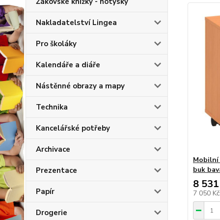
Žákovské knížky - notýsky
Nakladatelství Lingea
Pro školáky
Kalendáře a diáře
Nástěnné obrazy a mapy
Technika
Kancelářské potřeby
Archivace
Mobilní
buk bav
Prezentace
8 531
Papír
7 050 K
Drogerie