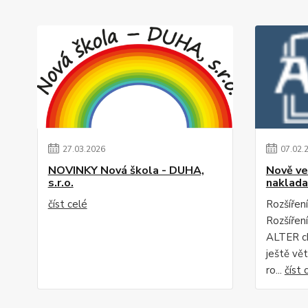
27
.
03
.
2026
07
.
02
.
NOVINKY Nová škola - DUHA,
Nově ve
s.r.o.
naklada
číst celé
Rozšíření
Rozšířen
ALTER c
ještě vět
ro...
číst 