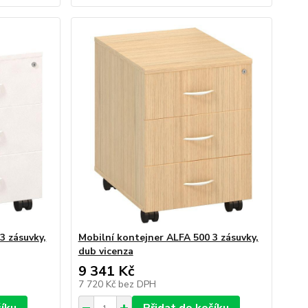
3 zásuvky,
Mobilní kontejner ALFA 500 3 zásuvky,
dub vicenza
9 341 Kč
7 720 Kč
bez DPH