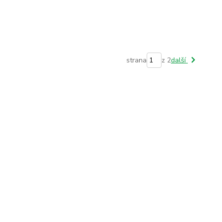
strana
z 2
další