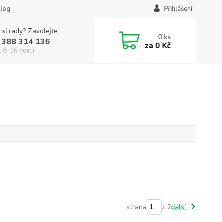
log
Přihlášení
 si rady? Zavolejte.
0
ks
 388 314 136
za
0 Kč
, 8-16 hod.)
strana
z 2
další