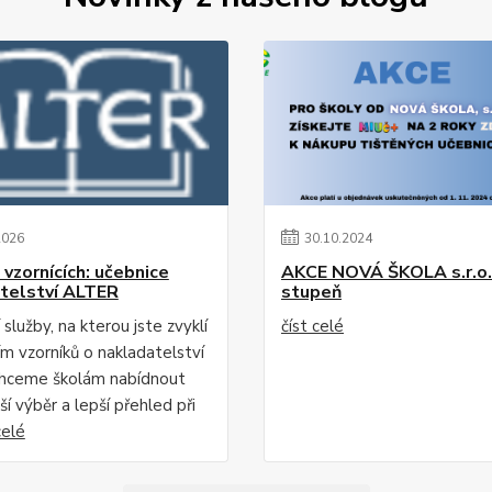
2026
30
.
10
.
2024
 vzornících: učebnice
AKCE NOVÁ ŠKOLA s.r.o. 
telství ALTER
stupeň
 služby, na kterou jste zvyklí
číst celé
ím vzorníků o nakladatelství
hceme školám nabídnout
ší výběr a lepší přehled při
celé