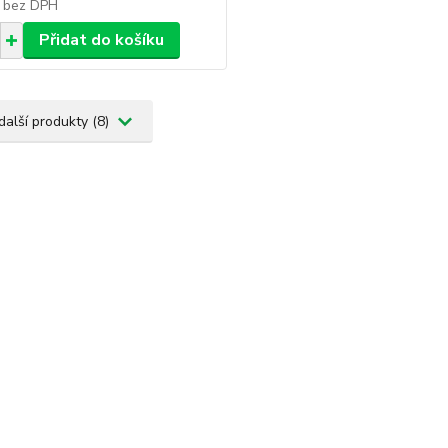
č
bez DPH
Přidat do košíku
další produkty (8)