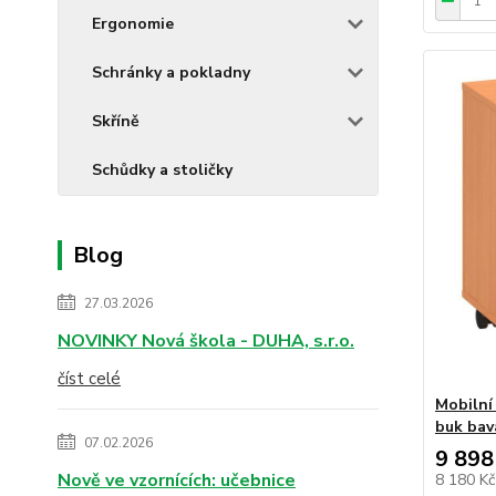
Ergonomie
Schránky a pokladny
Skříně
Schůdky a stoličky
Blog
27.03.2026
NOVINKY Nová škola - DUHA, s.r.o.
číst celé
Mobilní
buk bav
07.02.2026
9 898
Nově ve vzornících: učebnice
8 180 K