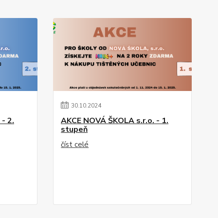
30
.
10
.
2024
- 2.
AKCE NOVÁ ŠKOLA s.r.o. - 1.
stupeň
číst celé