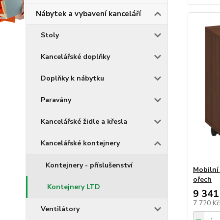
Nábytek a vybavení kanceláří
Stoly
Kancelářské doplňky
Doplňky k nábytku
Paravány
Kancelářské židle a křesla
Kancelářské kontejnery
Kontejnery - příslušenství
Mobilní
ořech
Kontejnery LTD
9 341
7 720 K
Ventilátory