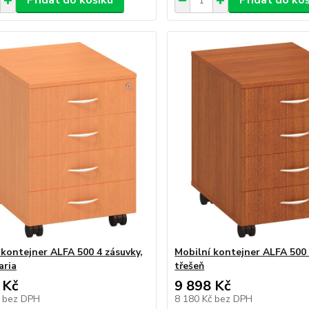
Přidat do košíku
Přidat do ko
 kontejner ALFA 500 4 zásuvky,
Mobilní kontejner ALFA 500 
aria
třešeň
 Kč
9 898 Kč
č
bez DPH
8 180 Kč
bez DPH