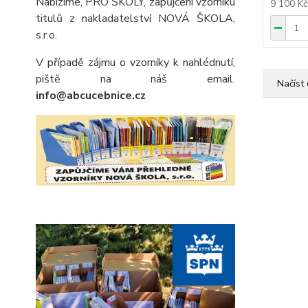
Nabízíme, PRO ŠKOLY, zapůjčení vzorníku
9 100 K
titulů z nakladatelství NOVÁ ŠKOLA,
s.r.o.
V případě zájmu o vzorníky k nahlédnutí,
piště na náš email.
Načíst 
info@abcucebnice.cz