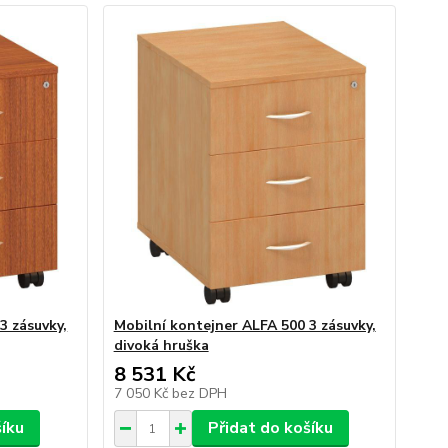
3 zásuvky,
Mobilní kontejner ALFA 500 3 zásuvky,
divoká hruška
8 531 Kč
7 050 Kč
bez DPH
šíku
Přidat do košíku