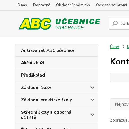
O nás
Dopravné
Obchodní podmínky
Ochrana soukromí
Úvod
N
Antikvariát ABC učebnice
Kont
Akční zboží
Předškoláci
Základní školy
Základní praktické školy
Nejnově
Střední školy a odborná
učiliště
Zobrazuji 