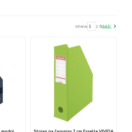
strana
z 8
další
a modrý
Stojan na časopisy 7 cm Esselte VIVIDA