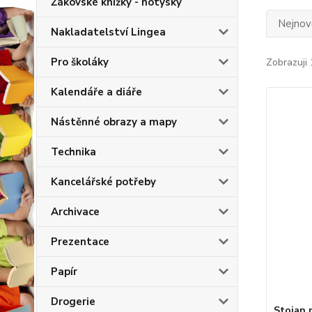
Žákovské knížky - notýsky
Nejnově
Nakladatelství Lingea
Pro školáky
Zobrazuji 
Kalendáře a diáře
Nástěnné obrazy a mapy
Technika
Kancelářské potřeby
Archivace
Prezentace
Papír
Drogerie
Stojan 