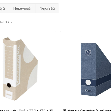
jší
Nejlevnější
Nejdražší
1-10 z 73
na časopisy Emba 330 x 230 x 75
Stojan na časopisy Montan