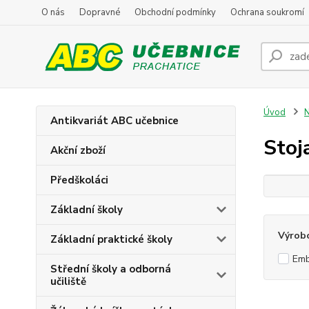
O nás
Dopravné
Obchodní podmínky
Ochrana soukromí
Úvod
N
Antikvariát ABC učebnice
Stoj
Akční zboží
Předškoláci
Základní školy
Výrob
Základní praktické školy
Em
Střední školy a odborná
učiliště