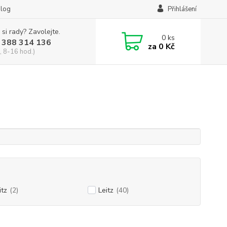
log
Přihlášení
 si rady? Zavolejte.
0
ks
 388 314 136
za
0 Kč
, 8-16 hod.)
itz
(2)
Leitz
(40)