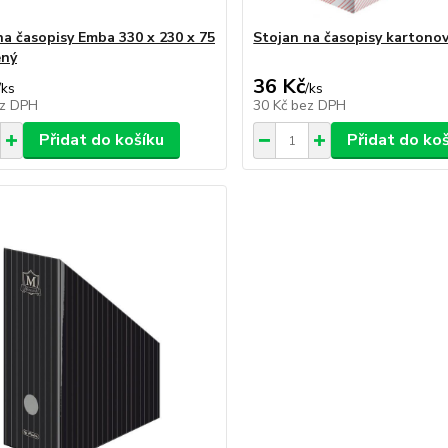
na časopisy Emba 330 x 230 x 75
Stojan na časopisy kartonov
ený
36 Kč
/
ks
/
ks
z DPH
30 Kč
bez DPH
Přidat do košíku
Přidat do ko