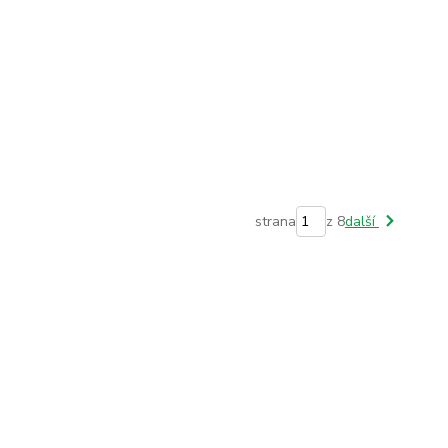
strana
z 8
další