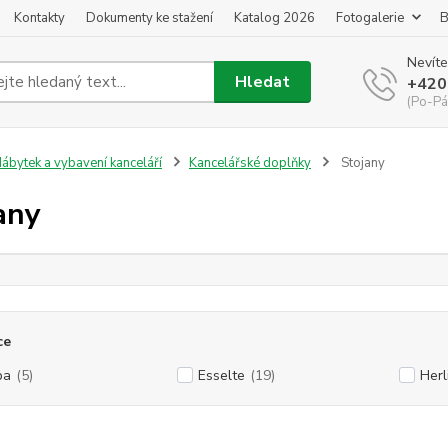
Kontakty
Dokumenty ke stažení
Katalog 2026
Fotogalerie
B
Nevíte
Hledat
+420
(Po-Pá
ábytek a vybavení kanceláří
Kancelářské doplňky
Stojany
any
ce
ba
(5)
Esselte
(19)
Herl