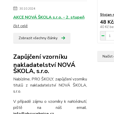
30.10.2024
Stojan 
AKCE NOVÁ ŠKOLA s.r.o. - 2. stupeň
48 Kč
číst celé
40 Kč
be
Zobrazit všechny články
Zapůjčení vzorníku
Načíst 
nakladatelství NOVÁ
ŠKOLA, s.r.o.
Nabízíme, PRO ŠKOLY, zapůjčení vzorníku
titulů z nakladatelství NOVÁ ŠKOLA,
s.r.o.
V případě zájmu o vzorníky k nahlédnutí,
piště na náš email.
info@abcucebnice.cz