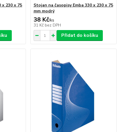
 x 230 x 75
Stojan na časopisy Emba 330 x 230 x 75
mm modrý
38 Kč
/
ks
31 Kč
bez DPH
šíku
Přidat do košíku