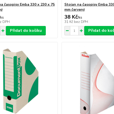
na časopisy Emba 330 x 230 x 75
Stojan na časopisy Emba 330
ný
mm červený
38 Kč
/
ks
/
ks
z DPH
31 Kč
bez DPH
Přidat do košíku
Přidat do ko