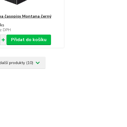
na časopisy Montana černý
/
ks
z DPH
Přidat do košíku
další produkty (10)