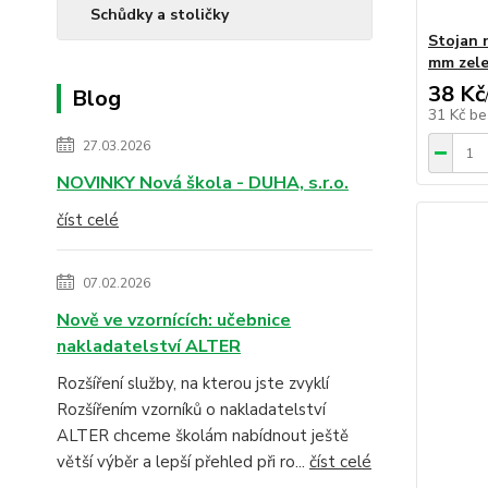
Schůdky a stoličky
Stojan 
mm zel
38 Kč
Blog
31 Kč
be
27.03.2026
NOVINKY Nová škola - DUHA, s.r.o.
číst celé
07.02.2026
Nově ve vzornících: učebnice
nakladatelství ALTER
Rozšíření služby, na kterou jste zvyklí
Rozšířením vzorníků o nakladatelství
ALTER chceme školám nabídnout ještě
větší výběr a lepší přehled při ro...
číst celé