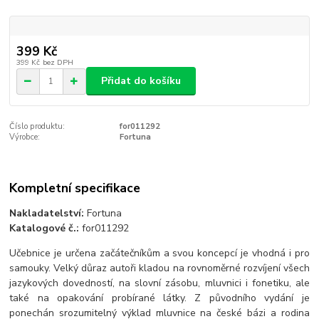
399 Kč
399 Kč
bez DPH
Přidat do košíku
Číslo produktu:
for011292
Výrobce:
Fortuna
Kompletní specifikace
Nakladatelství:
Fortuna
Katalogové č.:
for011292
Učebnice je určena začátečníkům a svou koncepcí je vhodná i pro
samouky. Velký důraz autoři kladou na rovnoměrné rozvíjení všech
jazykových dovedností, na slovní zásobu, mluvnici i fonetiku, ale
také na opakování probírané látky. Z původního vydání je
ponechán srozumitelný výklad mluvnice na české bázi a rodina