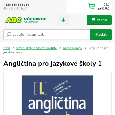
0
ks
+420 388 314 136
za
0 Kč
(Po-Pá, 8-16 hod.)
Menu
Hledat
Úvod
Střední školy a odborná učiliště
Anglický jazyk
Angličtina pro
jazykové školy 1
Angličtina pro jazykové školy 1