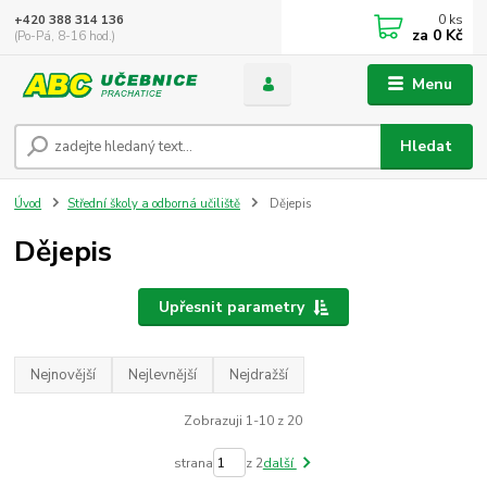
0
ks
+420 388 314 136
za
0 Kč
(Po-Pá, 8-16 hod.)
Menu
Hledat
Úvod
Střední školy a odborná učiliště
Dějepis
Dějepis
Upřesnit parametry
Nejnovější
Nejlevnější
Nejdražší
Zobrazuji 1-10 z 20
strana
z 2
další