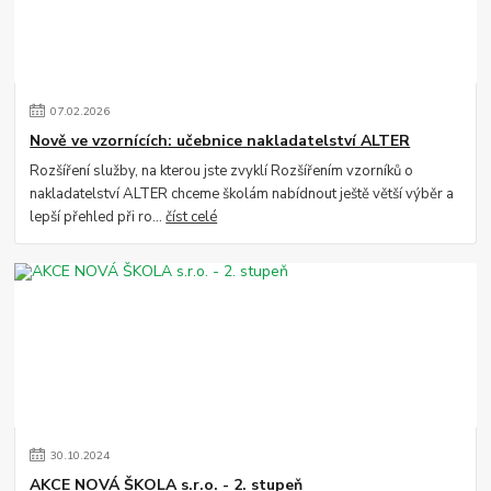
07
.
02
.
2026
Nově ve vzornících: učebnice nakladatelství ALTER
Rozšíření služby, na kterou jste zvyklí Rozšířením vzorníků o
nakladatelství ALTER chceme školám nabídnout ještě větší výběr a
lepší přehled při ro...
číst celé
30
.
10
.
2024
AKCE NOVÁ ŠKOLA s.r.o. - 2. stupeň