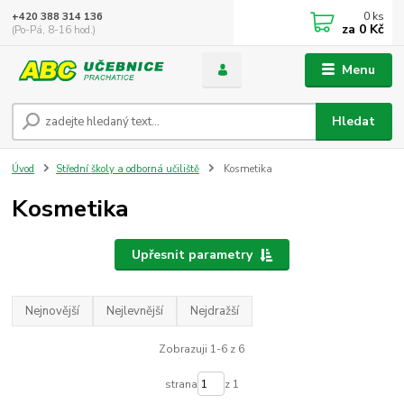
0
ks
+420 388 314 136
za
0 Kč
(Po-Pá, 8-16 hod.)
Menu
Hledat
Úvod
Střední školy a odborná učiliště
Kosmetika
Kosmetika
Upřesnit parametry
Nejnovější
Nejlevnější
Nejdražší
Zobrazuji 1-6 z 6
strana
z 1