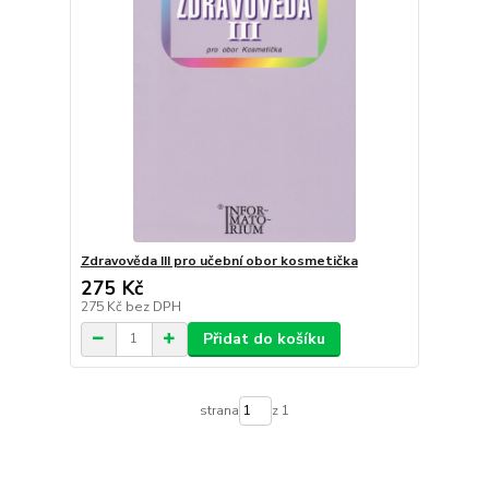
Zdravověda III pro učební obor kosmetička
275 Kč
275 Kč
bez DPH
Přidat do košíku
strana
z 1