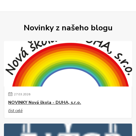
Novinky z našeho blogu
27
.
03
.
2026
NOVINKY Nová škola - DUHA, s.r.o.
číst celé