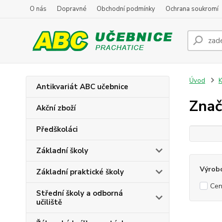
O nás
Dopravné
Obchodní podmínky
Ochrana soukromí
Úvod
K
Antikvariát ABC učebnice
Znač
Akční zboží
Předškoláci
Základní školy
Výrob
Základní praktické školy
Cen
Střední školy a odborná
učiliště