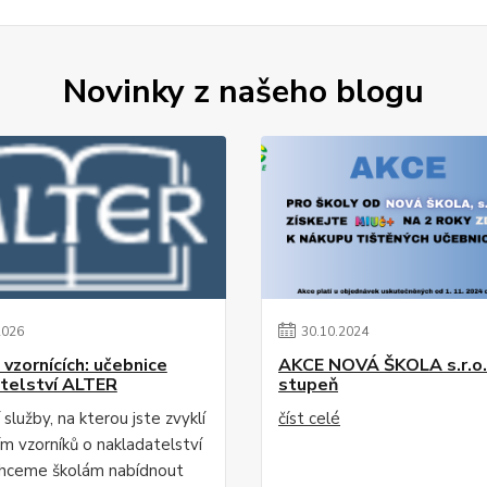
Novinky z našeho blogu
2026
30
.
10
.
2024
 vzornících: učebnice
AKCE NOVÁ ŠKOLA s.r.o. 
telství ALTER
stupeň
 služby, na kterou jste zvyklí
číst celé
ím vzorníků o nakladatelství
hceme školám nabídnout