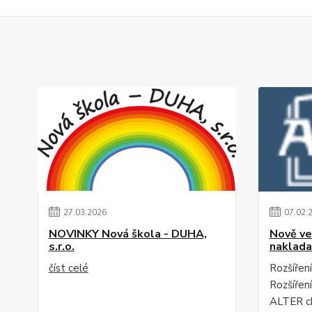
27
.
03
.
2026
07
.
02
.
NOVINKY Nová škola - DUHA,
Nově ve
s.r.o.
naklada
číst celé
Rozšíření
Rozšířen
ALTER c