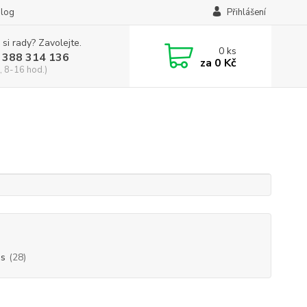
log
Přihlášení
 si rady? Zavolejte.
0
ks
 388 314 136
za
0 Kč
, 8-16 hod.)
es
(28)