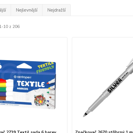
jší
Nejlevnější
Nejdražší
1-10 z 206
ač 2739 Textil sada 6 barev
Značkovač 2670 stříbrný 1 