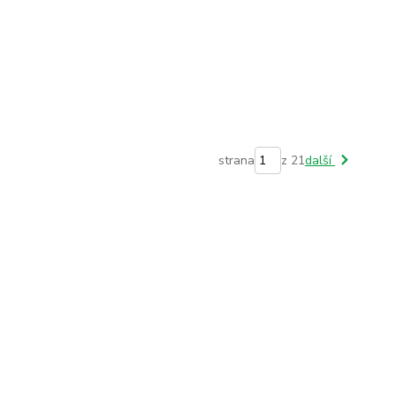
strana
z 21
další