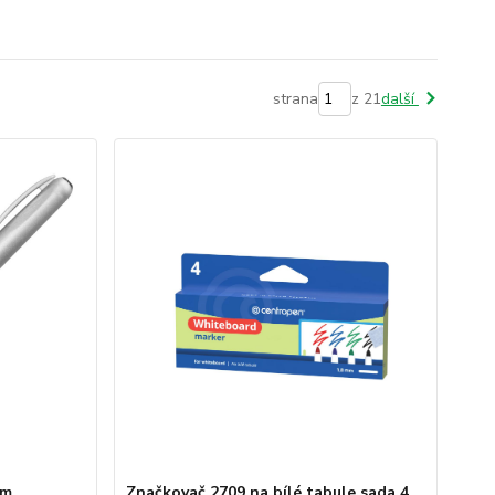
strana
z 21
další
mm
Značkovač 2709 na bílé tabule sada 4