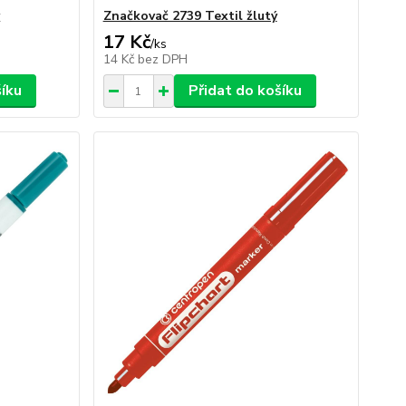
ý
Značkovač 2739 Textil žlutý
17 Kč
/
ks
14 Kč
bez DPH
šíku
Přidat do košíku