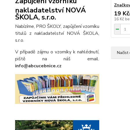
Zapůjčení vzorníku
Značkov
nakladatelství NOVÁ
19 Kč
ŠKOLA, s.r.o.
16 Kč
be
Nabízíme, PRO ŠKOLY, zapůjčení vzorníku
titulů z nakladatelství NOVÁ ŠKOLA,
s.r.o.
V případě zájmu o vzorníky k nahlédnutí,
Načíst 
piště na náš email.
info@abcucebnice.cz