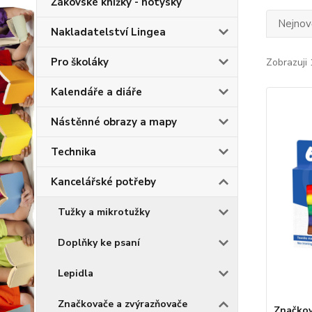
Žákovské knížky - notýsky
Nejnově
Nakladatelství Lingea
Pro školáky
Zobrazuji 
Kalendáře a diáře
Nástěnné obrazy a mapy
Technika
Kancelářské potřeby
Tužky a mikrotužky
Doplňky ke psaní
Lepidla
Značkovače a zvýrazňovače
Značkov