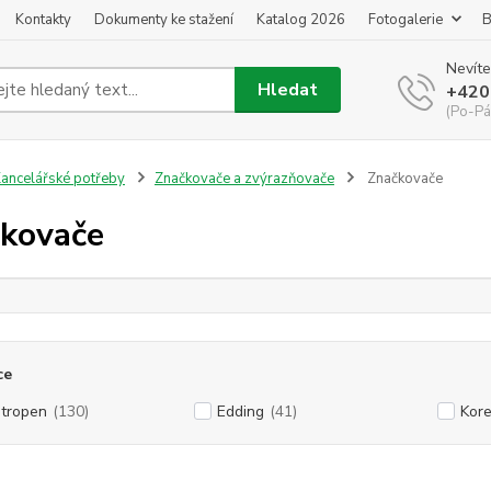
Kontakty
Dokumenty ke stažení
Katalog 2026
Fotogalerie
B
Nevíte
Hledat
+420
(Po-Pá
ancelářské potřeby
Značkovače a zvýrazňovače
Značkovače
kovače
ce
tropen
(130)
Edding
(41)
Kor