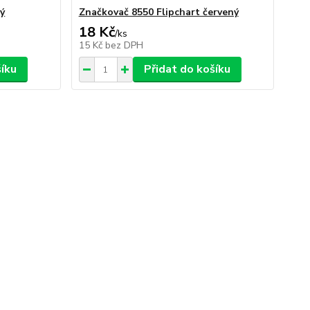
ný
Značkovač 8550 Flipchart červený
18 Kč
/
ks
15 Kč
bez DPH
šíku
Přidat do košíku