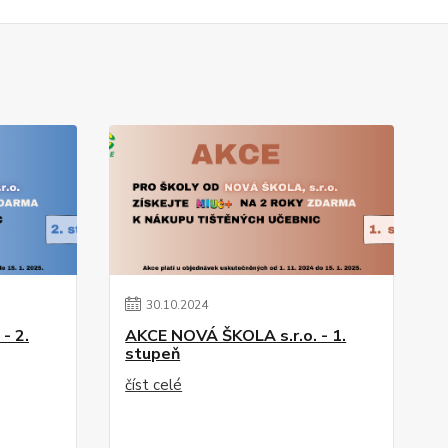
30
.
10
.
2024
- 2.
AKCE NOVÁ ŠKOLA s.r.o. - 1.
stupeň
číst celé