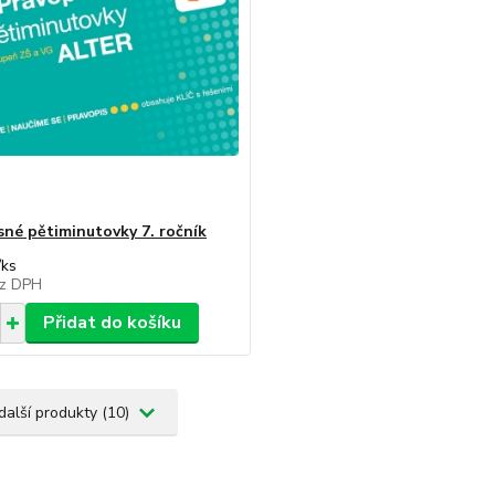
sné pětiminutovky 7. ročník
/
ks
z DPH
Přidat do košíku
další produkty (10)