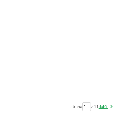
strana
z 11
další