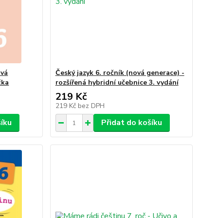
ová
Český jazyk 6. ročník (nová generace) -
čka
rozšířená hybridní učebnice 3. vydání
219 Kč
219 Kč
bez DPH
šíku
Přidat do košíku