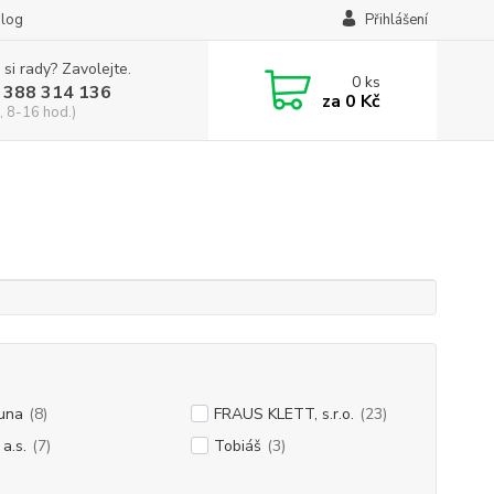
log
Přihlášení
 si rady? Zavolejte.
0
ks
 388 314 136
za
0 Kč
, 8-16 hod.)
una
(8)
FRAUS KLETT, s.r.o.
(23)
a.s.
(7)
Tobiáš
(3)