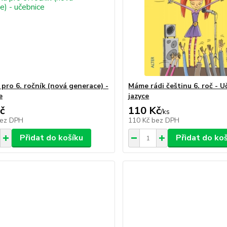
 pro 6. ročník (nová generace) -
Máme rádi češtinu 6. roč - U
e
jazyce
č
110 Kč
/
ks
ez DPH
110 Kč
bez DPH
Přidat do košíku
Přidat do ko