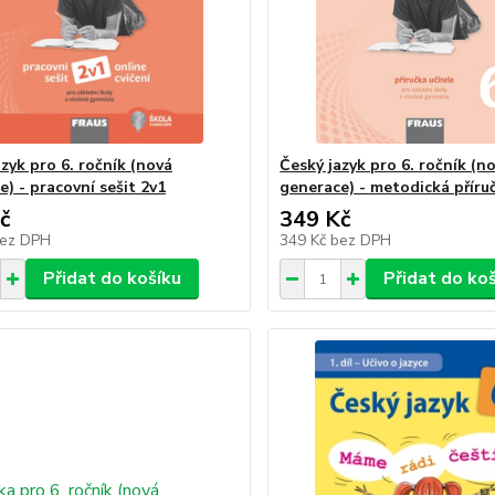
zyk pro 6. ročník (nová
Český jazyk pro 6. ročník (n
) - pracovní sešit 2v1
generace) - metodická příru
č
349 Kč
ez DPH
349 Kč
bez DPH
Přidat do košíku
Přidat do ko