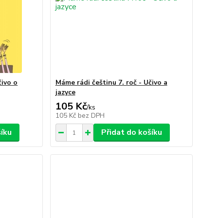
čivo o
Máme rádi češtinu 7. roč - Učivo a
jazyce
105 Kč
/
ks
105 Kč
bez DPH
šíku
Přidat do košíku