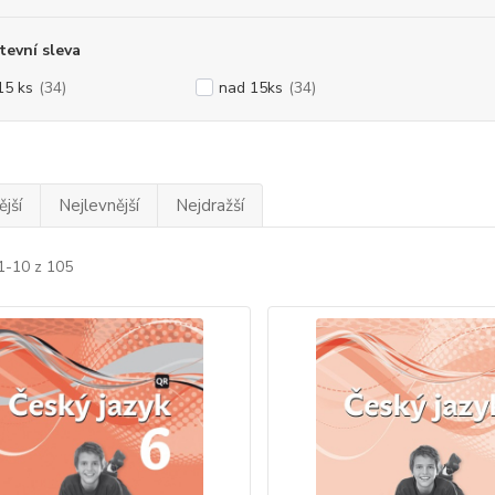
evní sleva
15 ks
(34)
nad 15ks
(34)
jší
Nejlevnější
Nejdražší
1-10 z 105