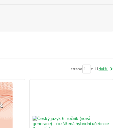
strana
z 11
další