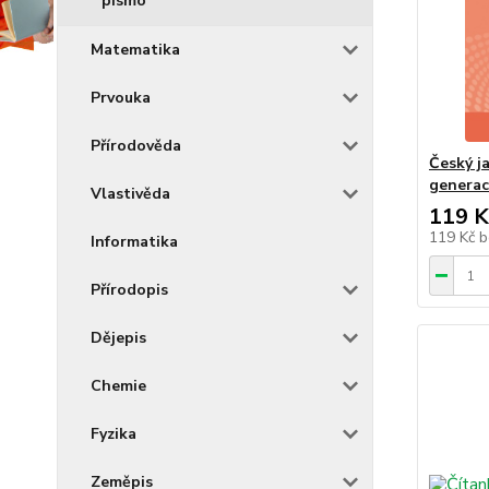
písmo
Matematika
Prvouka
Přírodověda
Český ja
generace
Vlastivěda
119 K
119 Kč
b
Informatika
Přírodopis
Dějepis
Chemie
Fyzika
Zeměpis