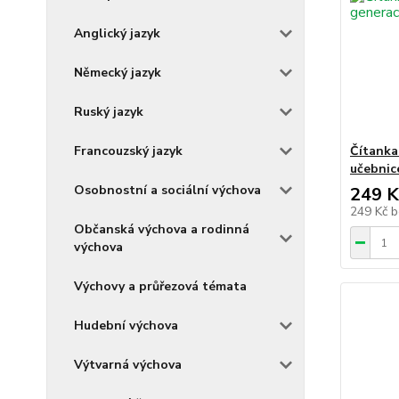
Anglický jazyk
Německý jazyk
Ruský jazyk
Francouzský jazyk
Čítanka
učebnic
Osobnostní a sociální výchova
249 K
249 Kč
b
Občanská výchova a rodinná
výchova
Výchovy a průřezová témata
Hudební výchova
Výtvarná výchova