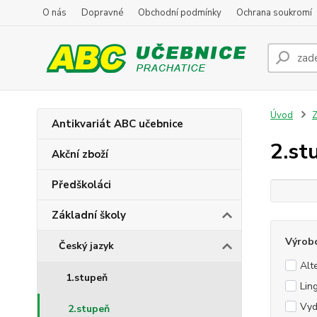
O nás
Dopravné
Obchodní podmínky
Ochrana soukromí
Úvod
Z
Antikvariát ABC učebnice
2.st
Akční zboží
Předškoláci
Základní školy
Výrob
Český jazyk
Alt
1.stupeň
Lin
Vyd
2.stupeň