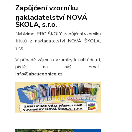
Zapůjčení vzorníku
nakladatelství NOVÁ
ŠKOLA, s.r.o.
Nabízíme, PRO ŠKOLY, zapůjčení vzorníku
titulů z nakladatelství NOVÁ ŠKOLA,
s.r.o.
V případě zájmu o vzorníky k nahlédnutí,
piště na náš email.
info@abcucebnice.cz