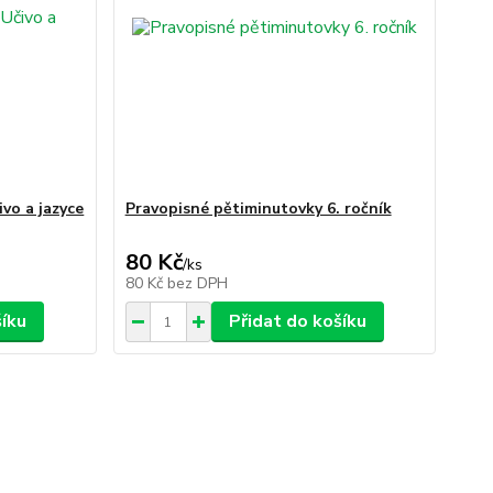
ivo a jazyce
Pravopisné pětiminutovky 6. ročník
80 Kč
/
ks
80 Kč
bez DPH
šíku
Přidat do košíku