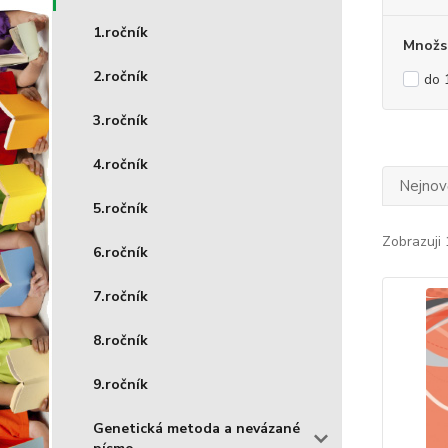
1.ročník
Množst
2.ročník
do 
3.ročník
4.ročník
Nejnově
5.ročník
Zobrazuji 
6.ročník
7.ročník
8.ročník
9.ročník
Genetická metoda a nevázané