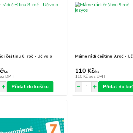
i češtinu 8. roč - Učivo o
Máme rádi češtinu 9.roč - Uč
č
110 Kč
/
ks
/
ks
ez DPH
110 Kč
bez DPH
Přidat do košíku
Přidat do ko