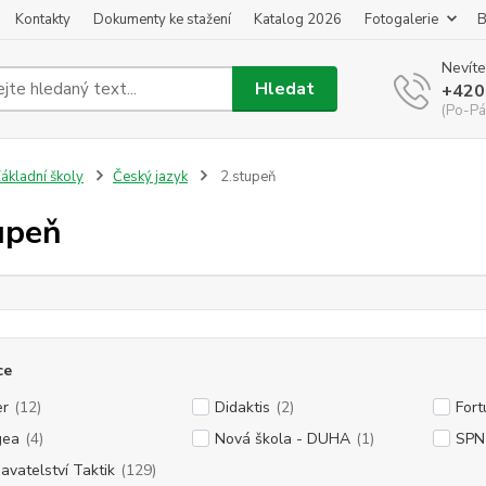
Kontakty
Dokumenty ke stažení
Katalog 2026
Fotogalerie
B
Nevíte
Hledat
+420
(Po-Pá
ákladní školy
Český jazyk
2.stupeň
upeň
ce
er
(12)
Didaktis
(2)
Fort
gea
(4)
Nová škola - DUHA
(1)
SPN 
avatelství Taktik
(129)