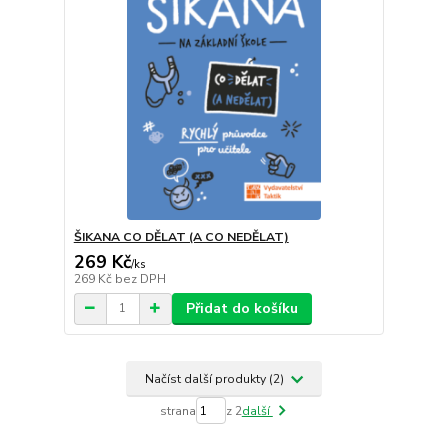
ŠIKANA CO DĚLAT (A CO NEDĚLAT)
269 Kč
/
ks
269 Kč
bez DPH
Přidat do košíku
Načíst další produkty (2)
strana
z 2
další