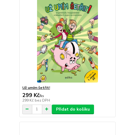
Už umím šetřit!
299 Kč
/
ks
299 Kč
bez DPH
Přidat do košíku