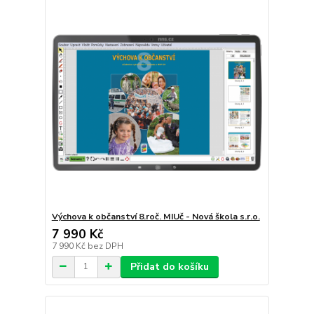
Výchova k občanství 8.roč. MIUč - Nová škola s.r.o.
7 990 Kč
7 990 Kč
bez DPH
Přidat do košíku