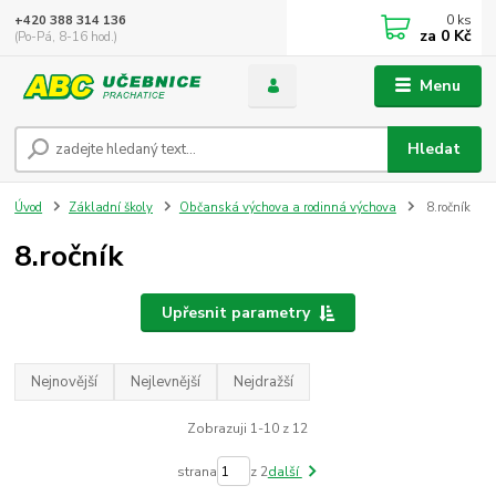
0
ks
+420 388 314 136
za
0 Kč
(Po-Pá, 8-16 hod.)
Menu
Hledat
Úvod
Základní školy
Občanská výchova a rodinná výchova
8.ročník
8.ročník
Upřesnit parametry
Nejnovější
Nejlevnější
Nejdražší
Zobrazuji 1-10 z 12
strana
z 2
další