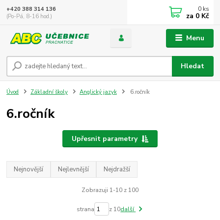
0
ks
+420 388 314 136
za
0 Kč
(Po-Pá, 8-16 hod.)
Menu
Hledat
Úvod
Základní školy
Anglický jazyk
6.ročník
6.ročník
Upřesnit parametry
Nejnovější
Nejlevnější
Nejdražší
Zobrazuji 1-10 z 100
strana
z 10
další