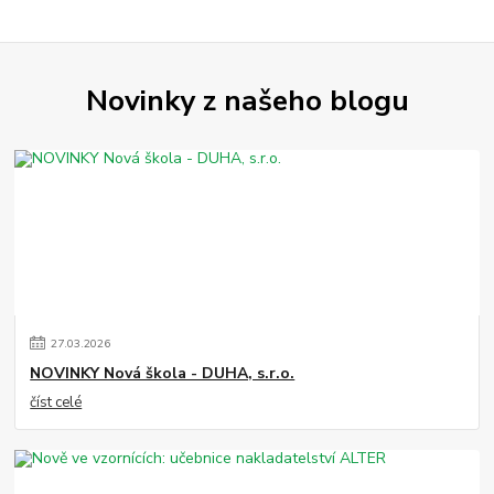
Novinky z našeho blogu
27
.
03
.
2026
NOVINKY Nová škola - DUHA, s.r.o.
číst celé