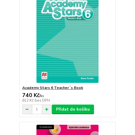
Academy Stars 6 Teacher´s Book
740 Kč
/
ks
612 Kč
bez DPH
Přidat do košíku