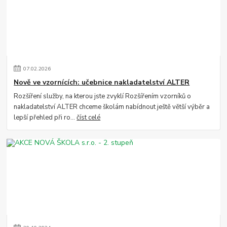
07
.
02
.
2026
Nově ve vzornících: učebnice nakladatelství ALTER
Rozšíření služby, na kterou jste zvyklí Rozšířením vzorníků o
nakladatelství ALTER chceme školám nabídnout ještě větší výběr a
lepší přehled při ro...
číst celé