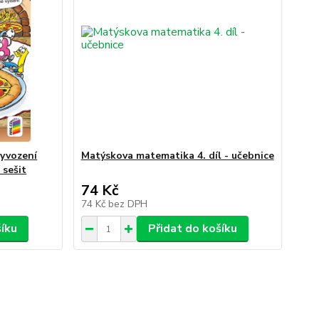
vyvození
Matýskova matematika 4. díl - učebnice
 sešit
74 Kč
74 Kč
bez DPH
šíku
Přidat do košíku