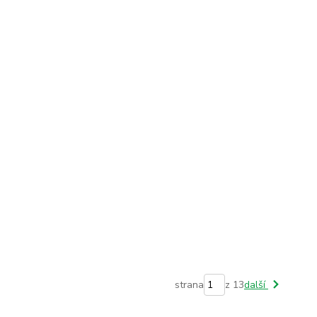
strana
z 13
další