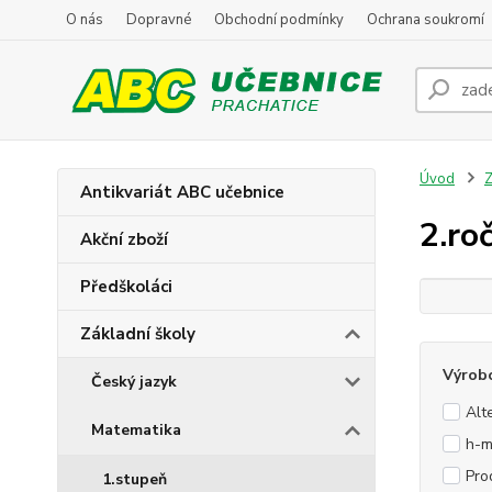
O nás
Dopravné
Obchodní podmínky
Ochrana soukromí
Úvod
Z
Antikvariát ABC učebnice
2.ro
Akční zboží
Předškoláci
Základní školy
Výrob
Český jazyk
Alt
Matematika
h-m
Pro
1.stupeň