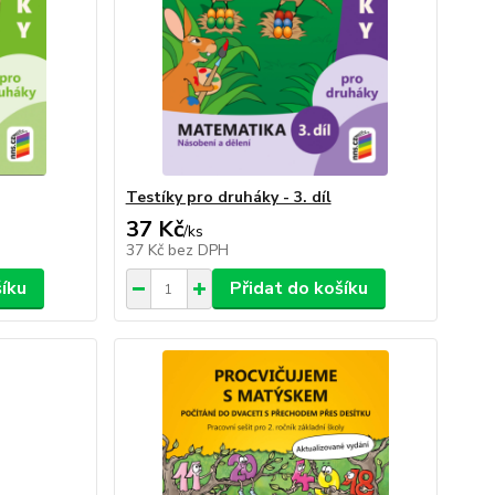
Testíky pro druháky - 3. díl
37 Kč
/
ks
37 Kč
bez DPH
šíku
Přidat do košíku