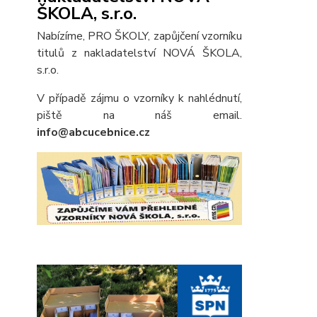
ŠKOLA, s.r.o.
Nabízíme, PRO ŠKOLY, zapůjčení vzorníku
titulů z nakladatelství NOVÁ ŠKOLA,
s.r.o.
V případě zájmu o vzorníky k nahlédnutí,
piště na náš email.
info@abcucebnice.cz