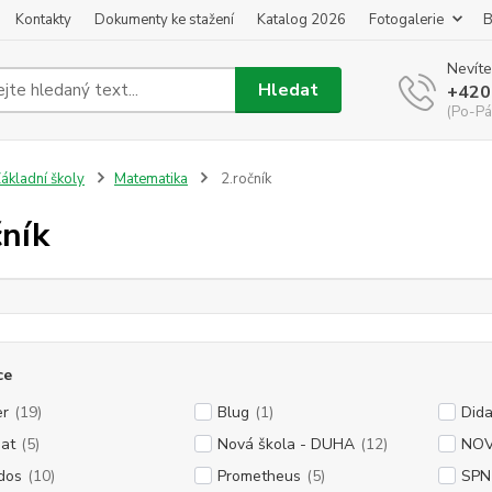
Kontakty
Dokumenty ke stažení
Katalog 2026
Fotogalerie
B
Nevíte
Hledat
+420
(Po-Pá
ákladní školy
Matematika
2.ročník
čník
ce
er
(19)
Blug
(1)
Dida
at
(5)
Nová škola - DUHA
(12)
NOVÁ
dos
(10)
Prometheus
(5)
SPN 