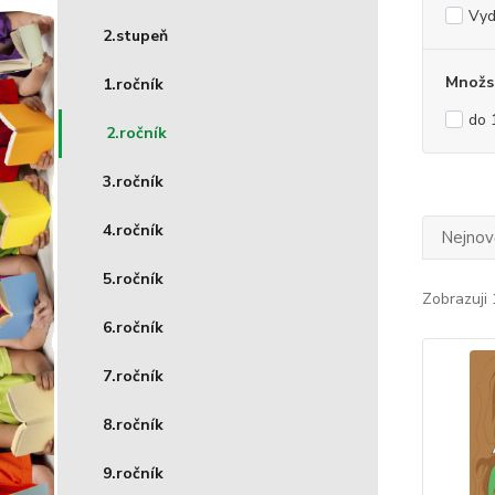
Vyd
2.stupeň
Množst
1.ročník
do 
2.ročník
3.ročník
4.ročník
Nejnově
5.ročník
Zobrazuji 
6.ročník
7.ročník
8.ročník
9.ročník