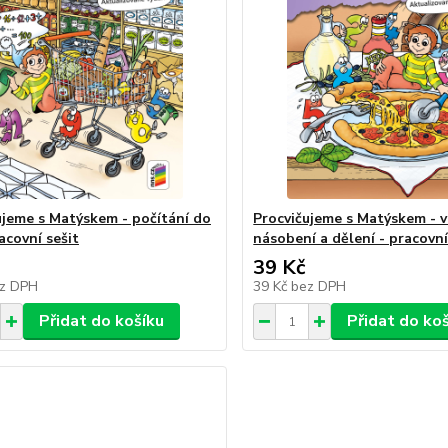
ujeme s Matýskem - počítání do
Procvičujeme s Matýskem - 
acovní sešit
násobení a dělení - pracovní
39 Kč
z DPH
39 Kč
bez DPH
Přidat do košíku
Přidat do ko