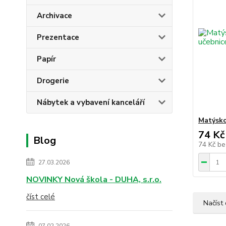
Archivace
Prezentace
Papír
Drogerie
Nábytek a vybavení kanceláří
Matýsko
74 Kč
Blog
74 Kč
be
27.03.2026
NOVINKY Nová škola - DUHA, s.r.o.
číst celé
Načíst 