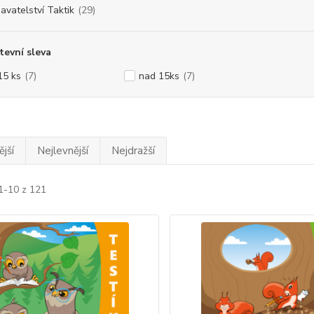
avatelství Taktik
(29)
evní sleva
15 ks
(7)
nad 15ks
(7)
jší
Nejlevnější
Nejdražší
1-10 z 121