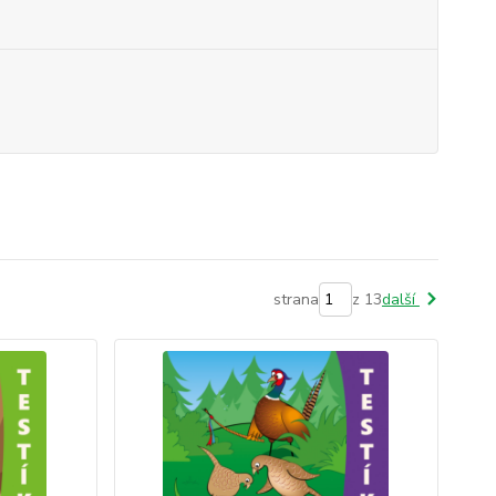
strana
z 13
další