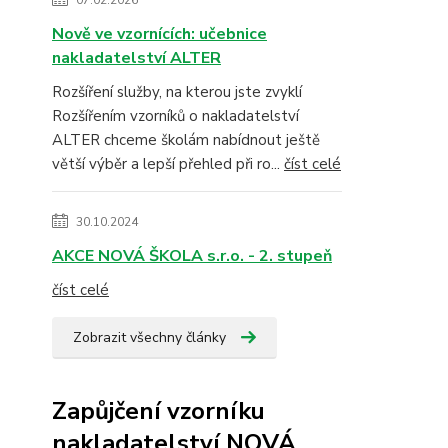
07.02.2026
Nově ve vzornících: učebnice
nakladatelství ALTER
Rozšíření služby, na kterou jste zvyklí
Rozšířením vzorníků o nakladatelství
ALTER chceme školám nabídnout ještě
větší výběr a lepší přehled při ro...
číst celé
30.10.2024
AKCE NOVÁ ŠKOLA s.r.o. - 2. stupeň
číst celé
Zobrazit všechny články
Zapůjčení vzorníku
nakladatelství NOVÁ