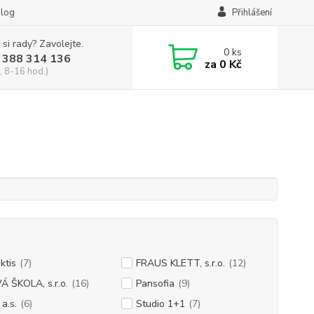
log
Přihlášení
 si rady? Zavolejte.
0
ks
 388 314 136
za
0 Kč
, 8-16 hod.)
ktis
(7)
FRAUS KLETT, s.r.o.
(12)
 ŠKOLA, s.r.o.
(16)
Pansofia
(9)
a.s.
(6)
Studio 1+1
(7)