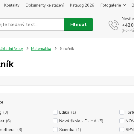
Kontakty
Dokumenty ke stažení
Katalog 2026
Fotogalerie
B
Nevíte
Hledat
+420
(Po-Pá
ákladní školy
Matematika
8.ročník
čník
ce
g
(3)
Edika
(1)
Fort
at
(6)
Nová škola - DUHA
(5)
NOVÁ
metheus
(9)
Scientia
(1)
SPN 