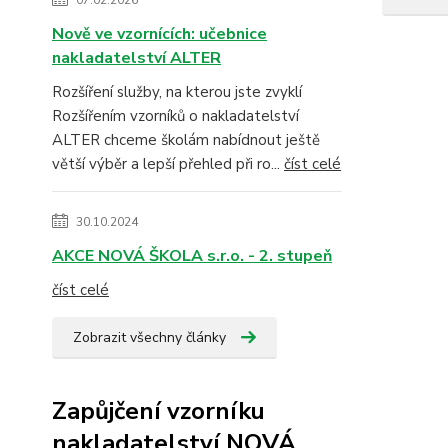
07.02.2026
Nově ve vzornících: učebnice
nakladatelství ALTER
Rozšíření služby, na kterou jste zvyklí
Rozšířením vzorníků o nakladatelství
ALTER chceme školám nabídnout ještě
větší výběr a lepší přehled při ro...
číst celé
30.10.2024
AKCE NOVÁ ŠKOLA s.r.o. - 2. stupeň
číst celé
Zobrazit všechny články
Zapůjčení vzorníku
nakladatelství NOVÁ