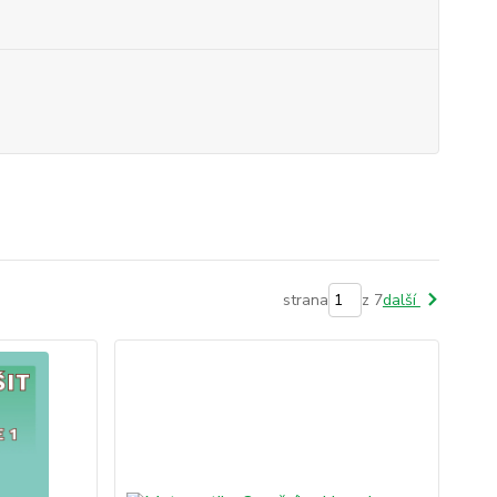
strana
z 7
další