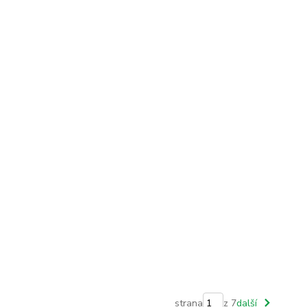
strana
z 7
další