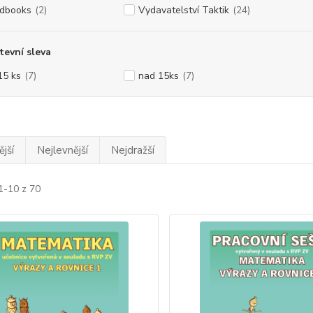
idbooks
(2)
Vydavatelství Taktik
(24)
evní sleva
15 ks
(7)
nad 15ks
(7)
jší
Nejlevnější
Nejdražší
1-10 z 70