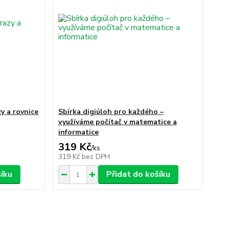
y a rovnice
Sbírka digiúloh pro každého –
využíváme počítač v matematice a
informatice
319 Kč
/
ks
319 Kč
bez DPH
šíku
Přidat do košíku