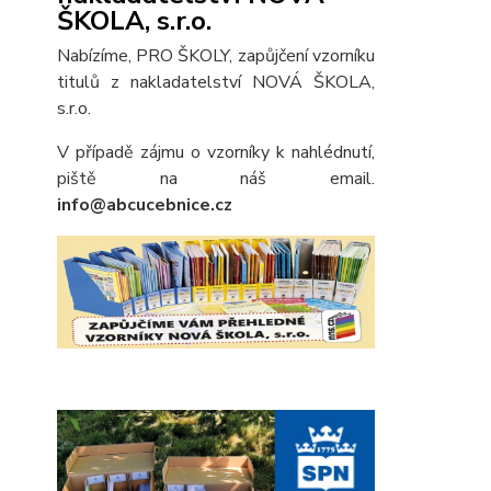
ŠKOLA, s.r.o.
Nabízíme, PRO ŠKOLY, zapůjčení vzorníku
titulů z nakladatelství NOVÁ ŠKOLA,
s.r.o.
V případě zájmu o vzorníky k nahlédnutí,
piště na náš email.
info@abcucebnice.cz