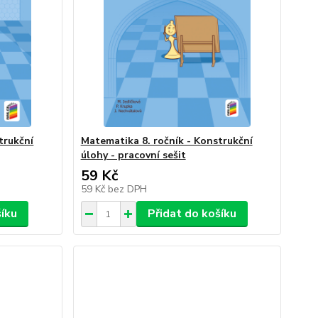
trukční
Matematika 8. ročník - Konstrukční
úlohy - pracovní sešit
59 Kč
59 Kč
bez DPH
šíku
Přidat do košíku