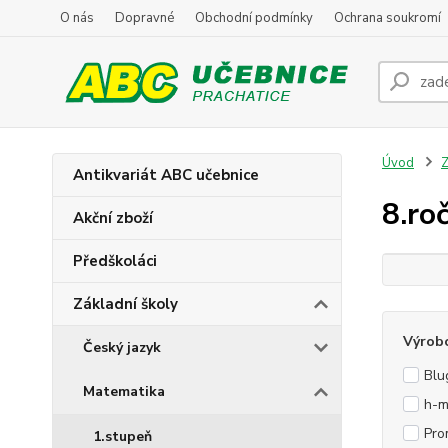
O nás
Dopravné
Obchodní podmínky
Ochrana soukromí
Úvod
Z
Antikvariát ABC učebnice
8.ro
Akční zboží
Předškoláci
Základní školy
Výrob
Český jazyk
Blu
Matematika
h-m
Pro
1.stupeň