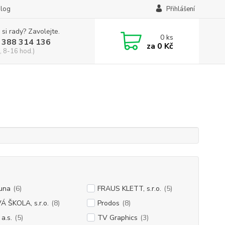
log
Přihlášení
 si rady? Zavolejte.
0
ks
 388 314 136
za
0 Kč
, 8-16 hod.)
una
(6)
FRAUS KLETT, s.r.o.
(5)
 ŠKOLA, s.r.o.
(8)
Prodos
(8)
a.s.
(5)
TV Graphics
(3)