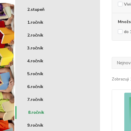
Viv
2.stupeň
Množst
1.ročník
do 
2.ročník
3.ročník
4.ročník
Nejnově
5.ročník
Zobrazuji 
6.ročník
7.ročník
8.ročník
9.ročník