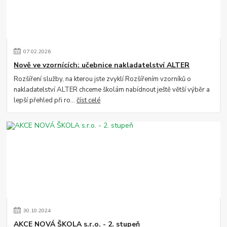
07
.
02
.
2026
Nově ve vzornících: učebnice nakladatelství ALTER
Rozšíření služby, na kterou jste zvyklí Rozšířením vzorníků o
nakladatelství ALTER chceme školám nabídnout ještě větší výběr a
lepší přehled při ro...
číst celé
30
.
10
.
2024
AKCE NOVÁ ŠKOLA s.r.o. - 2. stupeň