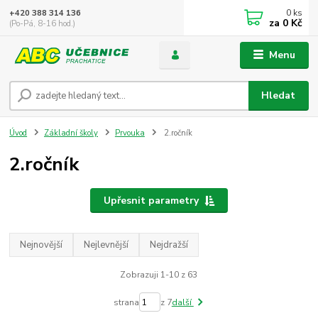
0
ks
+420 388 314 136
za
0 Kč
(Po-Pá, 8-16 hod.)
Menu
Hledat
Úvod
Základní školy
Prvouka
2.ročník
2.ročník
Upřesnit parametry
Nejnovější
Nejlevnější
Nejdražší
Zobrazuji 1-10 z 63
strana
z 7
další