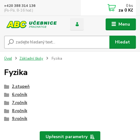
0
ks
+420 388 314 136
za
0 Kč
(Po-Pá, 8-16 hod.)
Menu
Hledat
Úvod
Základní školy
Fyzika
Fyzika
2.stupeň
6.ročník
7.ročník
8.ročník
9.ročník
Upřesnit parametry