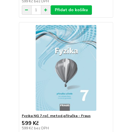
599 Kč
bez DPH
Přidat do košíku
Fyzika NG 7.roč. metod.příručka - Fraus
599 Kč
599 Kč
bez DPH