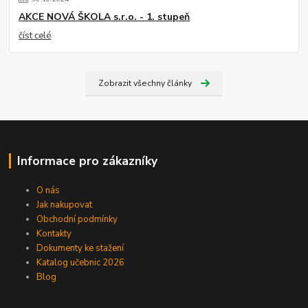
AKCE NOVÁ ŠKOLA s.r.o. - 1. stupeň
číst celé
Zobrazit všechny články
Informace pro zákazníky
O nás
Jak nakupovat
Obchodní podmínky
Kontakty
Dokumenty ke stažení
Katalog učebnic 2026
Blog