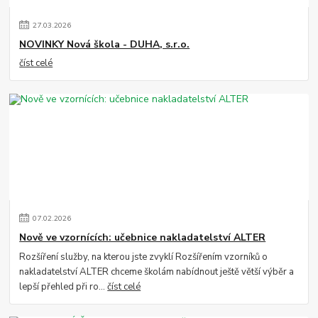
27
.
03
.
2026
NOVINKY Nová škola - DUHA, s.r.o.
číst celé
07
.
02
.
2026
Nově ve vzornících: učebnice nakladatelství ALTER
Rozšíření služby, na kterou jste zvyklí Rozšířením vzorníků o
nakladatelství ALTER chceme školám nabídnout ještě větší výběr a
lepší přehled při ro...
číst celé