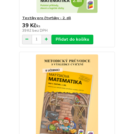
Testíky pro čtvrťáky - 2. díl
39 Kč
/
ks
39 Kč
bez DPH
Přidat do košíku