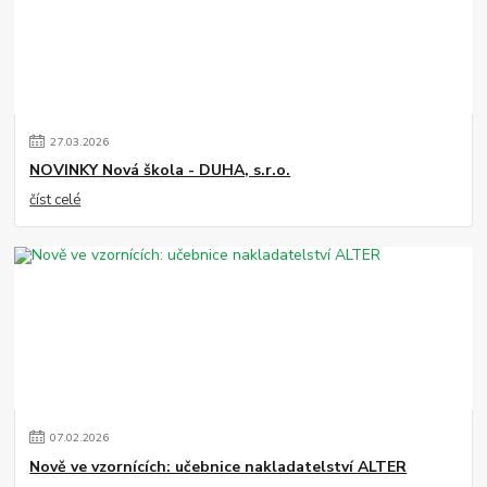
27
.
03
.
2026
NOVINKY Nová škola - DUHA, s.r.o.
číst celé
07
.
02
.
2026
Nově ve vzornících: učebnice nakladatelství ALTER