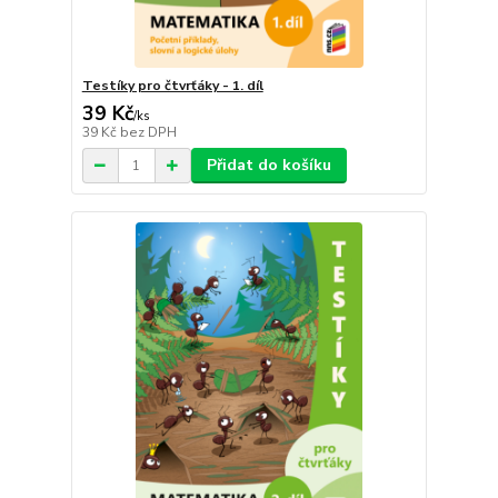
Testíky pro čtvrťáky - 1. díl
39 Kč
/
ks
39 Kč
bez DPH
Přidat do košíku