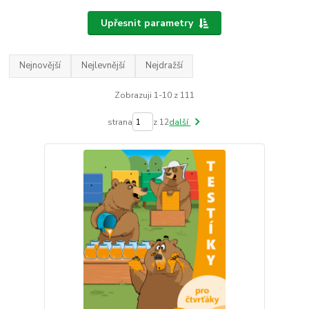
Upřesnit parametry
Nejnovější
Nejlevnější
Nejdražší
Zobrazuji 1-10 z 111
strana
z 12
další