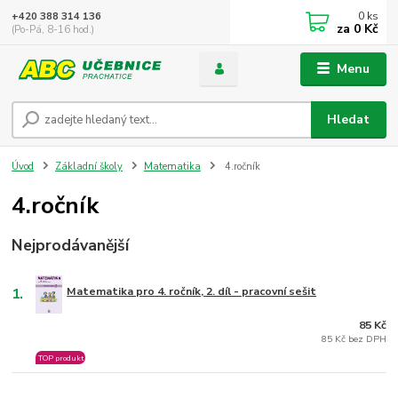
0
ks
+420 388 314 136
za
0 Kč
(Po-Pá, 8-16 hod.)
Menu
Hledat
Úvod
Základní školy
Matematika
4.ročník
4.ročník
Nejprodávanější
1.
Matematika pro 4. ročník, 2. díl - pracovní sešit
85 Kč
85 Kč bez DPH
TOP produkt