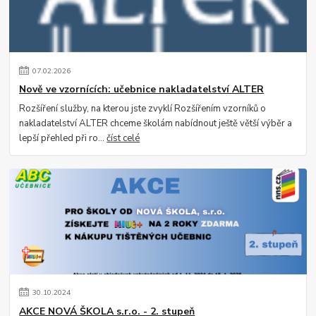
07
.
02
.
2026
Nově ve vzornících: učebnice nakladatelství ALTER
Rozšíření služby, na kterou jste zvyklí Rozšířením vzorníků o
nakladatelství ALTER chceme školám nabídnout ještě větší výběr a
lepší přehled při ro...
číst celé
30
.
10
.
2024
AKCE NOVÁ ŠKOLA s.r.o. - 2. stupeň