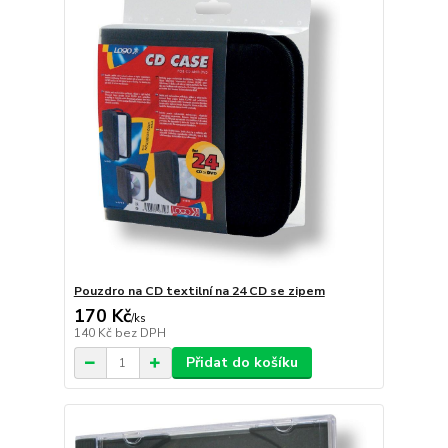
Pouzdro na CD textilní na 24 CD se zipem
170 Kč
/
ks
140 Kč
bez DPH
Přidat do košíku