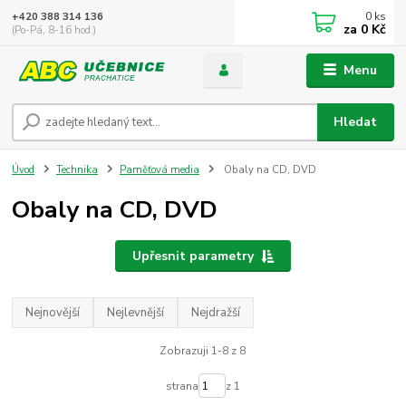
0
ks
+420 388 314 136
za
0 Kč
(Po-Pá, 8-16 hod.)
Menu
Hledat
Úvod
Technika
Paměťová media
Obaly na CD, DVD
Obaly na CD, DVD
Upřesnit parametry
Nejnovější
Nejlevnější
Nejdražší
Zobrazuji 1-8 z 8
strana
z 1