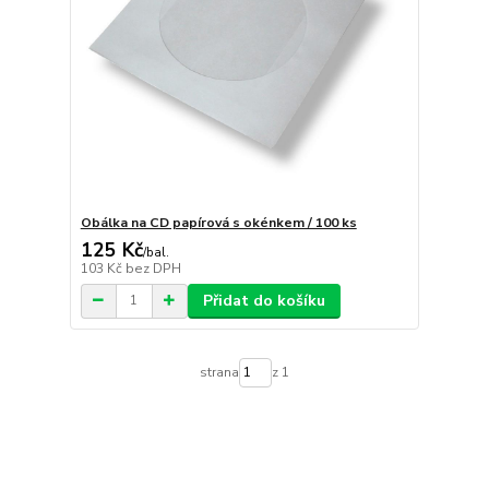
Obálka na CD papírová s okénkem / 100 ks
125 Kč
/
bal.
103 Kč
bez DPH
Přidat do košíku
strana
z 1