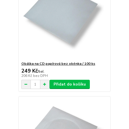
Obálka na CD papírová bez okénka / 100 ks
249 Kč
/
bal.
206 Kč
bez DPH
Přidat do košíku