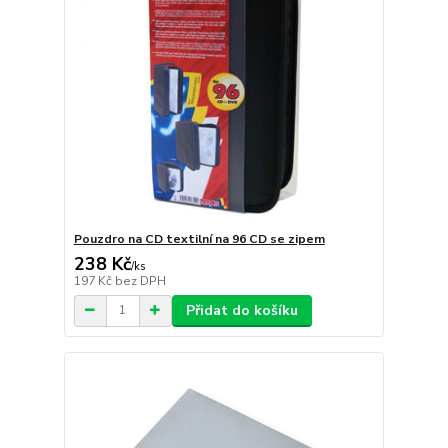
Pouzdro na CD textilní na 96 CD se zipem
238 Kč
/
ks
197 Kč
bez DPH
Přidat do košíku