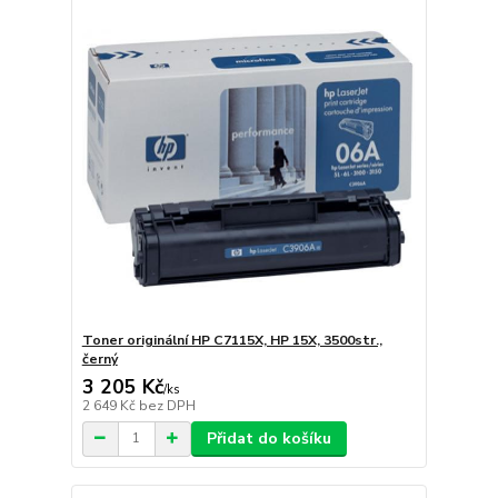
Toner originální HP C7115X, HP 15X, 3500str.,
černý
3 205 Kč
/
ks
2 649 Kč
bez DPH
Přidat do košíku