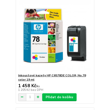
Inkoustové kazety HP C6578DE COLOR, No.78
color 19 ml
1 458 Kč
/
ks
1 205 Kč
bez DPH
Přidat do košíku