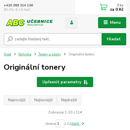
0
ks
+420 388 314 136
za
0 Kč
(Po-Pá, 8-16 hod.)
Menu
Hledat
Úvod
Technika
Tonery a pásky
Originální tonery
Originální tonery
Upřesnit parametry
Nejnovější
Nejlevnější
Nejdražší
Zobrazuji 1-10 z 114
strana
z 12
další