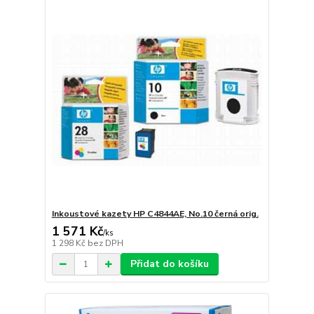
Inkoustové kazety HP C4844AE, No.10 černá orig.
1 571 Kč
/
ks
1 298 Kč
bez DPH
Přidat do košíku