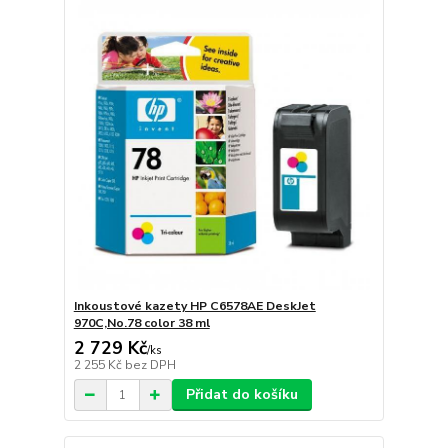
Inkoustové kazety HP C6578AE DeskJet
970C,No.78 color 38 ml
2 729 Kč
/
ks
2 255 Kč
bez DPH
Přidat do košíku