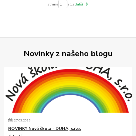
strana
z 12
další
Novinky z našeho blogu
27
.
03
.
2026
NOVINKY Nová škola - DUHA, s.r.o.