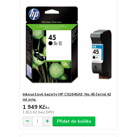
Inkoustové kazety HP C51645AE, No.45 černá 42
ml orig.
1 949 Kč
/
ks
1 611 Kč
bez DPH
Přidat do košíku