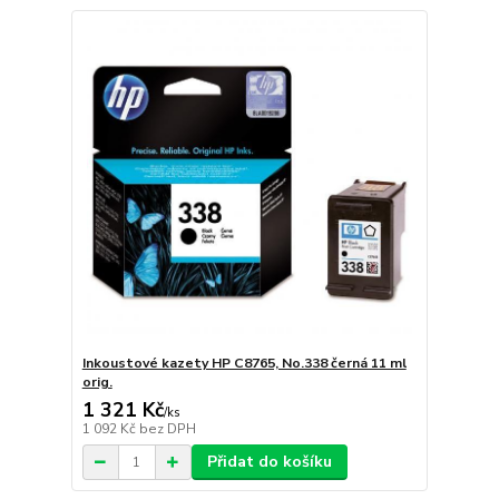
Inkoustové kazety HP C8765, No.338 černá 11 ml
orig.
1 321 Kč
/
ks
1 092 Kč
bez DPH
Přidat do košíku