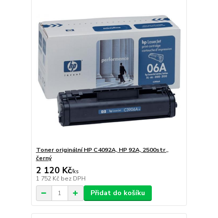
Toner originální HP C4092A, HP 92A, 2500str.,
černý
2 120 Kč
/
ks
1 752 Kč
bez DPH
Přidat do košíku