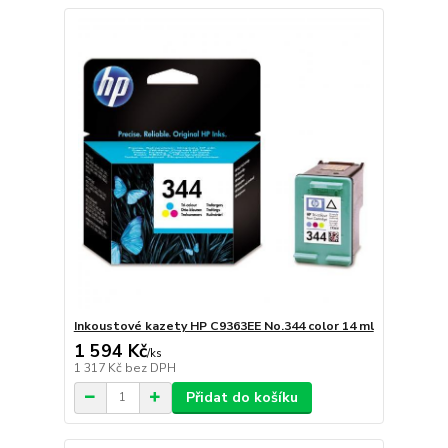
Inkoustové kazety HP C9363EE No.344 color 14 ml
1 594 Kč
/
ks
1 317 Kč
bez DPH
Přidat do košíku