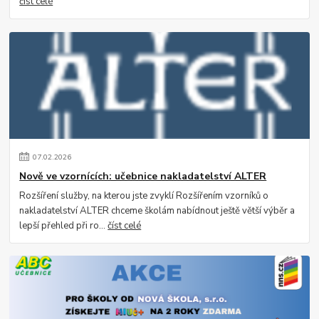
číst celé
07
.
02
.
2026
Nově ve vzornících: učebnice nakladatelství ALTER
Rozšíření služby, na kterou jste zvyklí Rozšířením vzorníků o
nakladatelství ALTER chceme školám nabídnout ještě větší výběr a
lepší přehled při ro...
číst celé