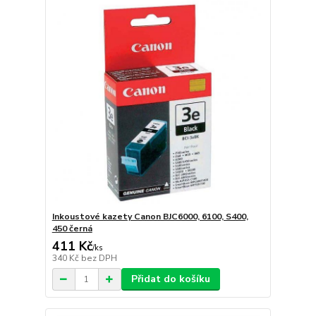
Inkoustové kazety Canon BJC6000, 6100, S400,
450 černá
411 Kč
/
ks
340 Kč
bez DPH
Přidat do košíku