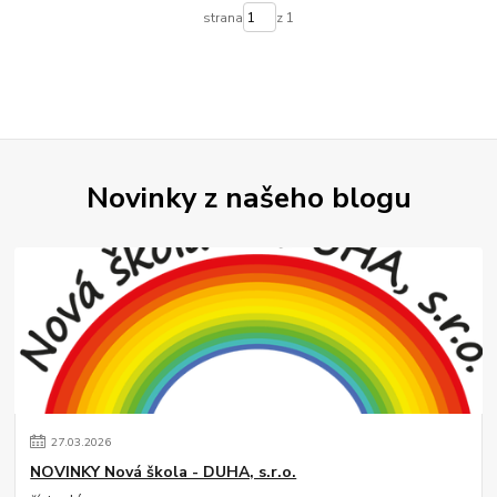
strana
z 1
Novinky z našeho blogu
27
.
03
.
2026
NOVINKY Nová škola - DUHA, s.r.o.