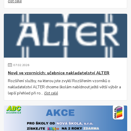
číst celé
07
.
02
.
2026
Nově ve vzornících: učebnice nakladatelství ALTER
Rozšíření služby, na kterou jste zvyklí Rozšířením vzorníků o
nakladatelství ALTER chceme školám nabídnout ještě větší výběr a
lepší přehled při ro...
číst celé