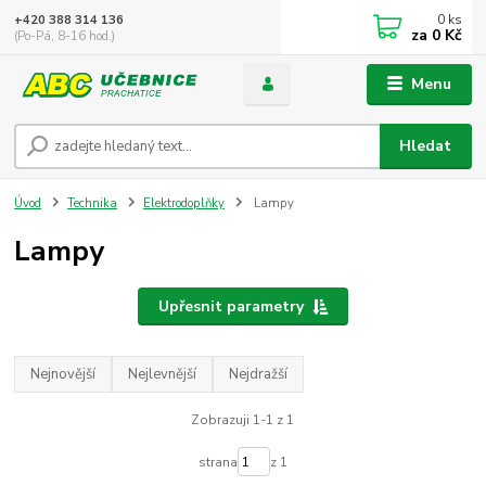
0
ks
+420 388 314 136
za
0 Kč
(Po-Pá, 8-16 hod.)
Menu
Hledat
Úvod
Technika
Elektrodoplňky
Lampy
Lampy
Upřesnit parametry
Nejnovější
Nejlevnější
Nejdražší
Zobrazuji 1-1 z 1
strana
z 1