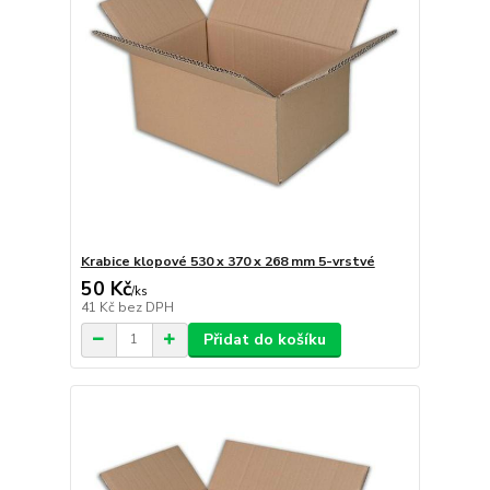
Krabice klopové 530 x 370 x 268 mm 5-vrstvé
50 Kč
/
ks
41 Kč
bez DPH
Přidat do košíku