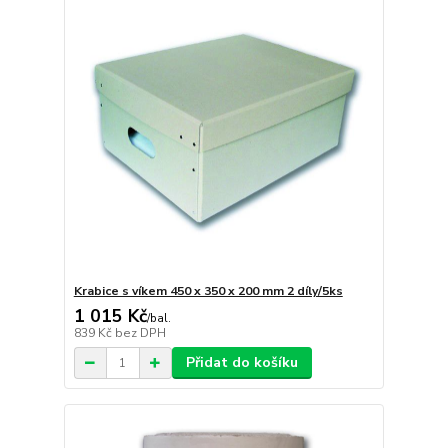
Krabice s víkem 450 x 350 x 200 mm 2 díly/5ks
1 015 Kč
/
bal.
839 Kč
bez DPH
Přidat do košíku