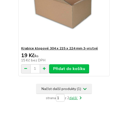
Krabice klopové 304 x 215 x 224 mm 3-vrstvé
19 Kč
/
ks
15 Kč
bez DPH
Přidat do košíku
Načíst další produkty (1)
strana
z 2
další