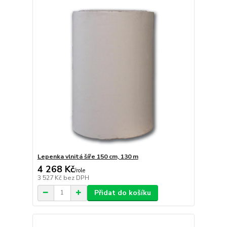
Lepenka vlnitá šíře 150 cm, 130 m
4 268 Kč
/
role
3 527 Kč
bez DPH
Přidat do košíku