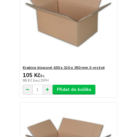
Krabice klopové 430 x 310 x 350 mm 3-vrstvé
105 Kč
/
ks
86 Kč
bez DPH
Přidat do košíku