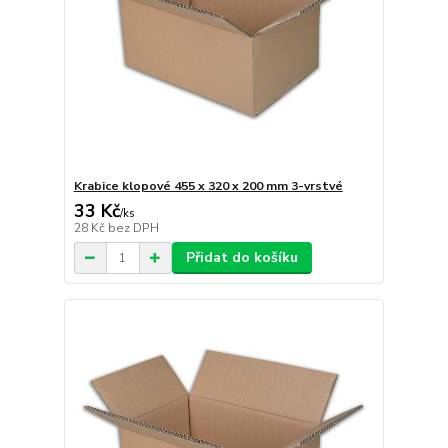
Krabice klopové 455 x 320 x 200 mm 3-vrstvé
33 Kč
/
ks
28 Kč
bez DPH
Přidat do košíku