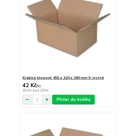
Krabice klopové 455 x 320 x 280 mm 5-vrstvé
42 Kč
/
ks
35 Kč
bez DPH
Přidat do košíku