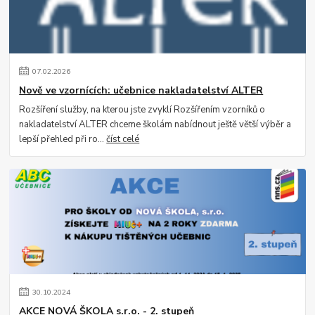
07
.
02
.
2026
Nově ve vzornících: učebnice nakladatelství ALTER
Rozšíření služby, na kterou jste zvyklí Rozšířením vzorníků o
nakladatelství ALTER chceme školám nabídnout ještě větší výběr a
lepší přehled při ro...
číst celé
30
.
10
.
2024
AKCE NOVÁ ŠKOLA s.r.o. - 2. stupeň