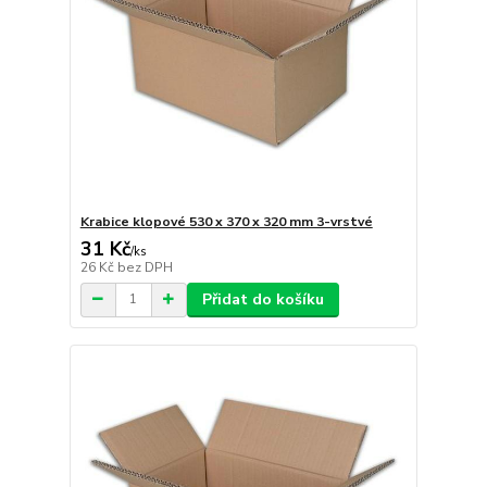
Krabice klopové 530 x 370 x 320 mm 3-vrstvé
31 Kč
/
ks
26 Kč
bez DPH
Přidat do košíku