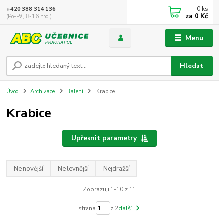
0
ks
+420 388 314 136
za
0 Kč
(Po-Pá, 8-16 hod.)
Menu
Hledat
Úvod
Archivace
Balení
Krabice
Krabice
Upřesnit parametry
Nejnovější
Nejlevnější
Nejdražší
Zobrazuji 1-10 z 11
strana
z 2
další