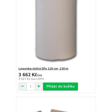
Lepenka vlnitá šíře 120 cm, 130 m
3 662 Kč
/
role
3 027 Kč
bez DPH
Přidat do košíku