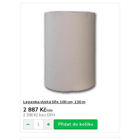
Lepenka vlnitá šíře 100 cm, 130 m
2 887 Kč
/
role
2 386 Kč
bez DPH
Přidat do košíku