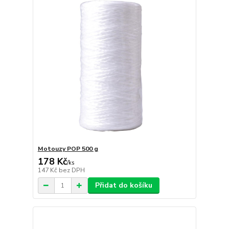
Motouzy POP 500 g
178 Kč
/
ks
147 Kč
bez DPH
Přidat do košíku