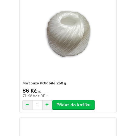
Motouzy POP bílé 250 g
86 Kč
/
ks
71 Kč
bez DPH
Přidat do košíku