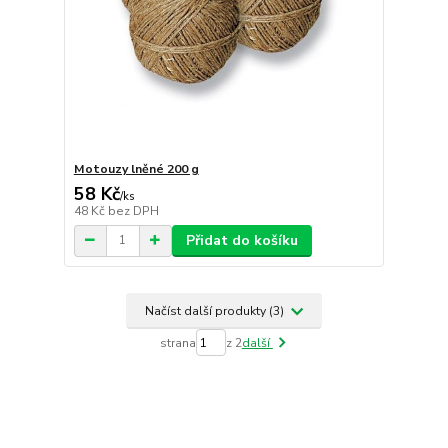
Motouzy lněné 200 g
58 Kč
/
ks
48 Kč
bez DPH
Přidat do košíku
Načíst další produkty (3)
strana
z 2
další