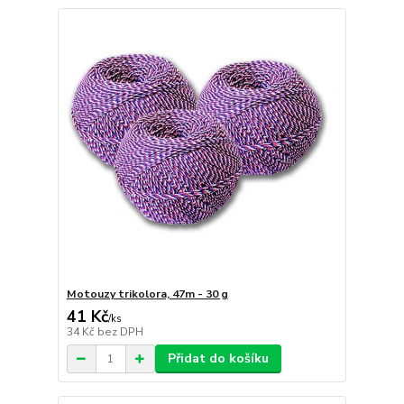
Motouzy trikolora, 47m - 30 g
41 Kč
/
ks
34 Kč
bez DPH
Přidat do košíku