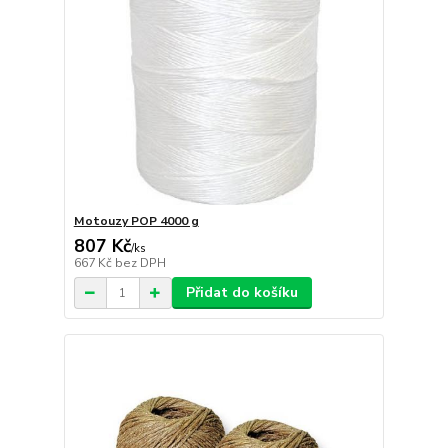
Motouzy POP 4000 g
807 Kč
/
ks
667 Kč
bez DPH
Přidat do košíku