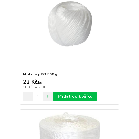
Motouzy POP 50 g
22 Kč
/
ks
18 Kč
bez DPH
Přidat do košíku