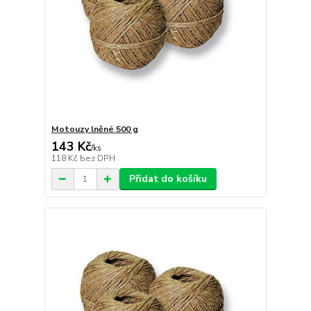
Motouzy lněné 500 g
143 Kč
/
ks
118 Kč
bez DPH
Přidat do košíku