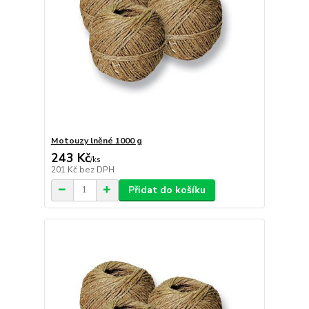
Motouzy lněné 1000 g
243 Kč
/
ks
201 Kč
bez DPH
Přidat do košíku