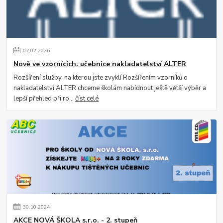
07
.
02
.
2026
Nově ve vzornících: učebnice nakladatelství ALTER
Rozšíření služby, na kterou jste zvyklí Rozšířením vzorníků o
nakladatelství ALTER chceme školám nabídnout ještě větší výběr a
lepší přehled při ro...
číst celé
30
.
10
.
2024
AKCE NOVÁ ŠKOLA s.r.o. - 2. stupeň