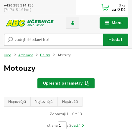
0
ks
+420 388 314 136
za
0 Kč
(Po-Pá, 8-16 hod.)
Menu
Hledat
Úvod
Archivace
Balení
Motouzy
Motouzy
Upřesnit parametry
Nejnovější
Nejlevnější
Nejdražší
Zobrazuji 1-10 z 13
strana
z 2
další