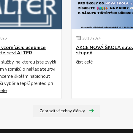
2026
30
.
10
.
2024
 vzornících: učebnice
AKCE NOVÁ ŠKOLA s.r.o. 
telství ALTER
stupeň
 služby, na kterou jste zvyklí
číst celé
ím vzorníků o nakladatelství
hceme školám nabídnout
ší výběr a lepší přehled při
celé
Zobrazit všechny články