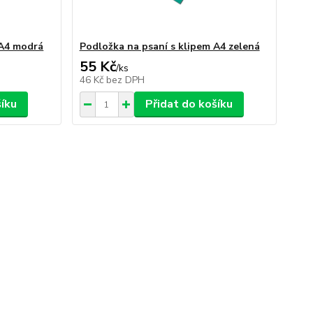
 A4 modrá
Podložka na psaní s klipem A4 zelená
55 Kč
/
ks
46 Kč
bez DPH
šíku
Přidat do košíku