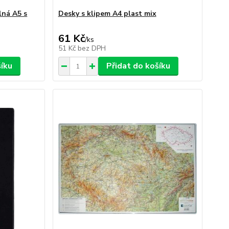
lná A5 s
Desky s klipem A4 plast mix
61 Kč
/
ks
51 Kč
bez DPH
šíku
Přidat do košíku