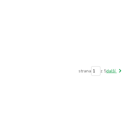
strana
z 5
další