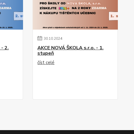
30
.
10
.
2024
- 2.
AKCE NOVÁ ŠKOLA s.r.o. - 1.
stupeň
číst celé