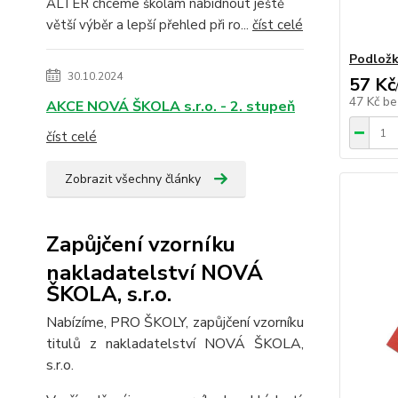
ALTER chceme školám nabídnout ještě
větší výběr a lepší přehled při ro...
číst celé
Podložk
30.10.2024
57 Kč
47 Kč
be
AKCE NOVÁ ŠKOLA s.r.o. - 2. stupeň
číst celé
Zobrazit všechny články
Zapůjčení vzorníku
nakladatelství NOVÁ
ŠKOLA, s.r.o.
Nabízíme, PRO ŠKOLY, zapůjčení vzorníku
titulů z nakladatelství NOVÁ ŠKOLA,
s.r.o.