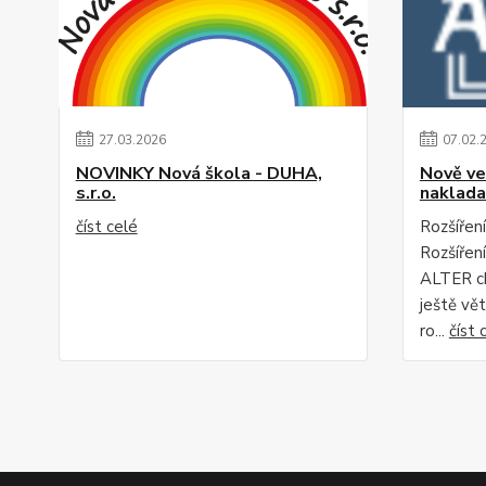
27
.
03
.
2026
07
.
02
.
NOVINKY Nová škola - DUHA,
Nově ve
s.r.o.
naklada
číst celé
Rozšíření
Rozšířen
ALTER c
ještě vět
ro...
číst 