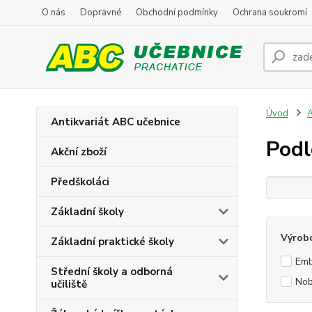
O nás
Dopravné
Obchodní podmínky
Ochrana soukromí
Úvod
A
Antikvariát ABC učebnice
Podl
Akční zboží
Předškoláci
Základní školy
Výrob
Základní praktické školy
Em
Střední školy a odborná
No
učiliště