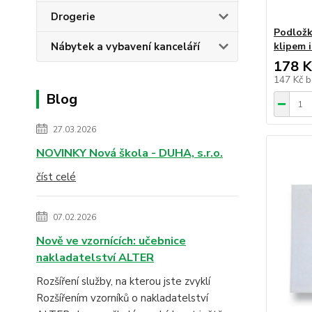
Drogerie
Podložk
Nábytek a vybavení kanceláří
klipem 
178 K
147 Kč
b
Blog
27.03.2026
NOVINKY Nová škola - DUHA, s.r.o.
číst celé
07.02.2026
Nově ve vzornících: učebnice
nakladatelství ALTER
Rozšíření služby, na kterou jste zvyklí
Rozšířením vzorníků o nakladatelství