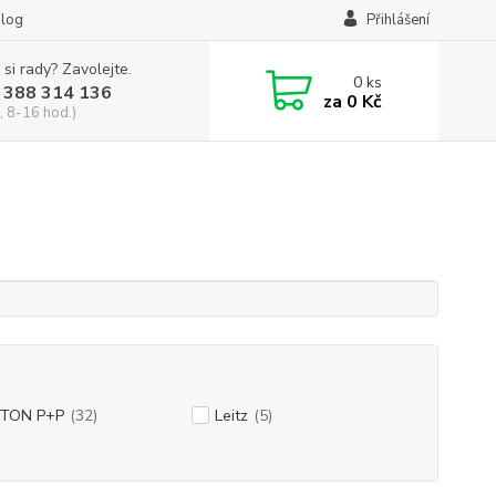
log
Přihlášení
 si rady? Zavolejte.
0
ks
 388 314 136
za
0 Kč
, 8-16 hod.)
TON P+P
(32)
Leitz
(5)