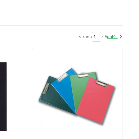
strana
z 5
další