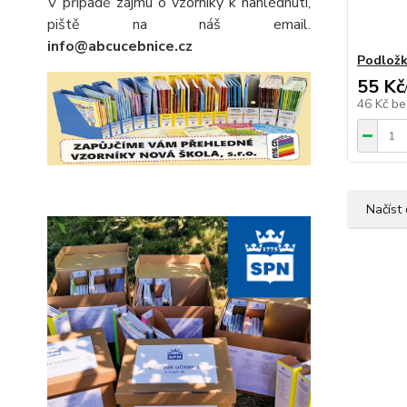
V případě zájmu o vzorníky k nahlédnutí,
piště na náš email.
info@abcucebnice.cz
Podložk
55 Kč
46 Kč
be
Načíst 