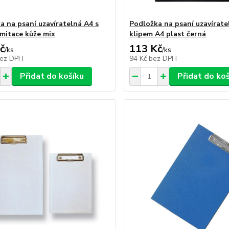
a na psaní uzavíratelná A4 s
Podložka na psaní uzavírate
imitace kůže mix
klipem A4 plast černá
č
113 Kč
/
ks
/
ks
ez DPH
94 Kč
bez DPH
Přidat do košíku
Přidat do ko