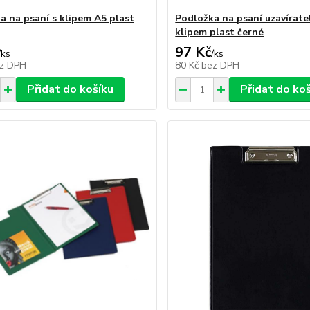
a na psaní s klipem A5 plast
Podložka na psaní uzavírate
klipem plast černé
97 Kč
/
ks
/
ks
z DPH
80 Kč
bez DPH
Přidat do košíku
Přidat do ko