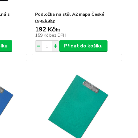
lná s
Podložka na stůl A2 mapa České
republiky
192 Kč
/
ks
159 Kč
bez DPH
šíku
Přidat do košíku