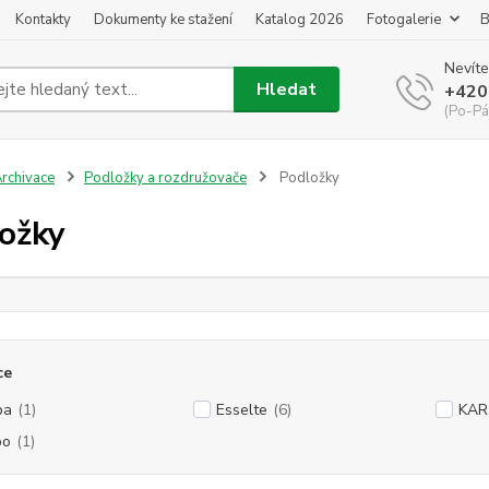
Kontakty
Dokumenty ke stažení
Katalog 2026
Fotogalerie
B
Nevíte
Hledat
+420
(Po-Pá
rchivace
Podložky a rozdružovače
Podložky
ožky
ce
ba
(1)
Esselte
(6)
KAR
bo
(1)