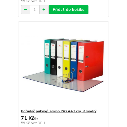
59 Kč
bez DPH
Přidat do košíku
Pořadač pákový lamino INO A4 7 cm, R modrý
71 Kč
/
ks
59 Kč
bez DPH