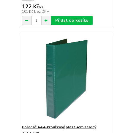
122 Kč
/
ks
101 Kč
bez DPH
Přidat do košíku
Pořadač A4 4-kroužkový plast 4cm zelený