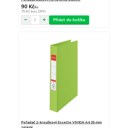
90 Kč
/
ks
75 Kč
bez DPH
Přidat do košíku
Pořadač 2-kroužkový Esselte VIVIDA A4 35 mm
zelený