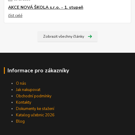
AKCE NOVÁ ŠKOLA s.r.o. - 1. stupeň
číst celé
Zobrazit všechny články
Informace pro zákazníky
O nás
Jak nakupovat
Obchodní podmínky
Kontakty
Dokumenty ke stažení
Katalog učebnic 2026
Blog