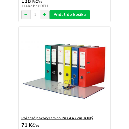
138 Kč
/
ks
114 Kč
bez DPH
Přidat do košíku
Pořadač pákový lamino INO A4 7 cm, R bílý
71 Kč
/
ks