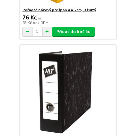
Pořadač pákový prešpán A4 5 cm, R žlutý
76 Kč
/
ks
63 Kč
bez DPH
Přidat do košíku