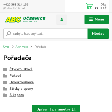
0
ks
+420 388 314 136
za
0 Kč
(Po-Pá, 8-16 hod.)
Menu
Hledat
Úvod
Archivace
Pořadače
Pořadače
Čtyřkroužkové
Pákové
Dvoukroužkové
Štítky a spony
S kapsou
Upřesnit parametry