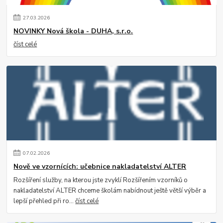
27
.
03
.
2026
NOVINKY Nová škola - DUHA, s.r.o.
číst celé
07
.
02
.
2026
Nově ve vzornících: učebnice nakladatelství ALTER
Rozšíření služby, na kterou jste zvyklí Rozšířením vzorníků o
nakladatelství ALTER chceme školám nabídnout ještě větší výběr a
lepší přehled při ro...
číst celé