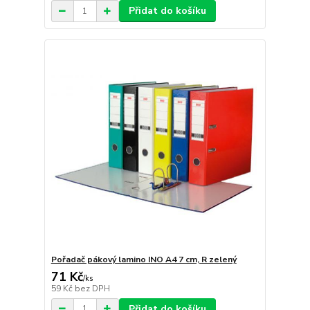
Přidat do košíku
Pořadač pákový lamino INO A4 7 cm, R zelený
71 Kč
/
ks
59 Kč
bez DPH
Přidat do košíku