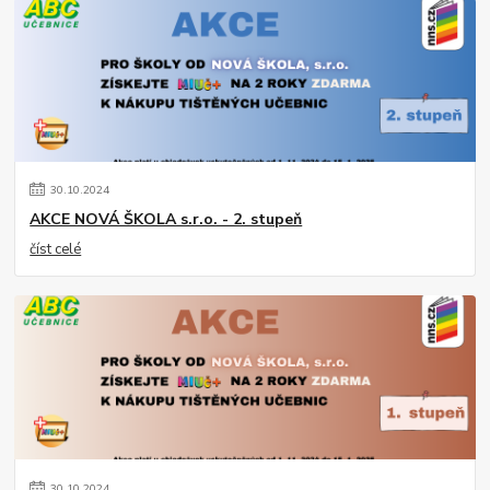
30
.
10
.
2024
AKCE NOVÁ ŠKOLA s.r.o. - 2. stupeň
číst celé
30
.
10
.
2024