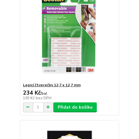
Lepicí čtverečky 12,7 x 12,7 mm
234 Kč
/
bal.
193 Kč
bez DPH
Přidat do košíku