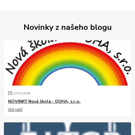
Novinky z našeho blogu
27
.
03
.
2026
NOVINKY Nová škola - DUHA, s.r.o.
číst celé