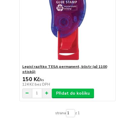
Lepicí razítko TESA permanent, blistr (až 1100
otisků)
150 Kč
/
ks
124 Kč
bez DPH
Přidat do košíku
strana
z 1