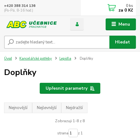
0
ks
+420 388 314 136
za
0 Kč
(Po-Pá, 8-16 hod.)
Menu
Hledat
Úvod
Kancelářské potřeby
Lepidla
Doplňky
Doplňky
Upřesnit parametry
Nejnovější
Nejlevnější
Nejdražší
Zobrazuji 1-8 z 8
strana
z 1