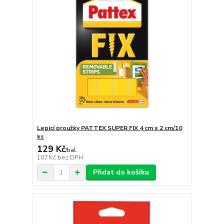
Lepicí proužky PATTEX SUPER FIX 4 cm x 2 cm/10
ks
129 Kč
/
bal.
107 Kč
bez DPH
Přidat do košíku