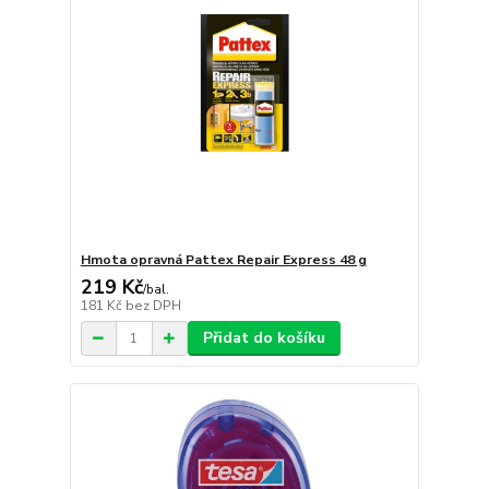
Hmota opravná Pattex Repair Express 48 g
219 Kč
/
bal.
181 Kč
bez DPH
Přidat do košíku