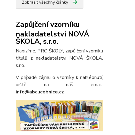
Zobrazit všechny články
Zapůjčení vzorníku
nakladatelství NOVÁ
ŠKOLA, s.r.o.
Nabízíme, PRO ŠKOLY, zapůjčení vzorníku
titulů z nakladatelství NOVÁ ŠKOLA,
s.r.o.
V případě zájmu o vzorníky k nahlédnutí,
piště na náš email.
info@abcucebnice.cz