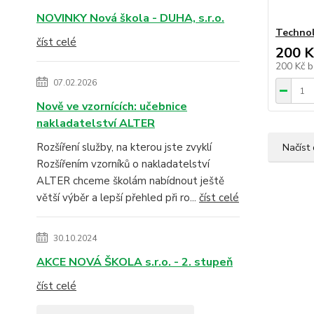
NOVINKY Nová škola - DUHA, s.r.o.
Technol
číst celé
200 K
200 Kč
b
07.02.2026
Nově ve vzornících: učebnice
nakladatelství ALTER
Rozšíření služby, na kterou jste zvyklí
Načíst 
Rozšířením vzorníků o nakladatelství
ALTER chceme školám nabídnout ještě
větší výběr a lepší přehled při ro...
číst celé
30.10.2024
AKCE NOVÁ ŠKOLA s.r.o. - 2. stupeň
číst celé