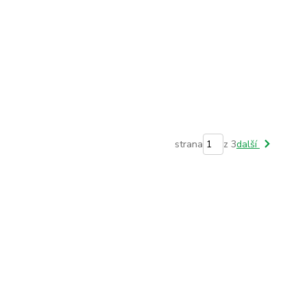
strana
z 3
další