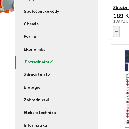
Zbožízn
Společenské vědy
189 K
189 Kč
b
Chemie
Fyzika
Ekonomika
Potravinářství
Zdravotnictví
Biologie
Zahradnictví
Elektrotechnika
Informatika