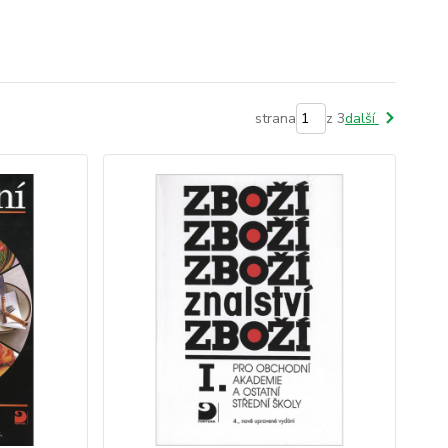
strana
z 3
další