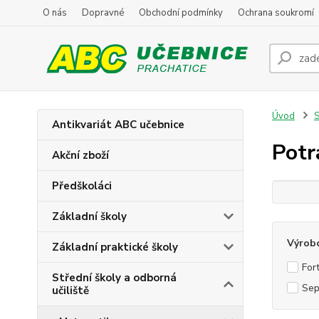
O nás
Dopravné
Obchodní podmínky
Ochrana soukromí
Úvod
S
Antikvariát ABC učebnice
Potr
Akční zboží
Předškoláci
Základní školy
Výrob
Základní praktické školy
For
Střední školy a odborná
Sep
učiliště