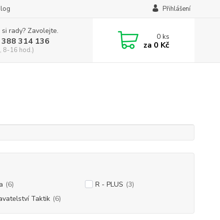
log
Přihlášení
 si rady? Zavolejte.
0
ks
 388 314 136
za
0 Kč
, 8-16 hod.)
a
(6)
R - PLUS
(3)
vatelství Taktik
(6)