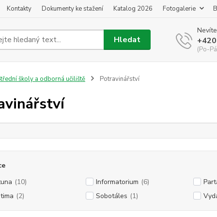
Kontakty
Dokumenty ke stažení
Katalog 2026
Fotogalerie
B
Nevíte
Hledat
+420
(Po-Pá
třední školy a odborná učiliště
Potravinářství
avinářství
ce
tuna
(10)
Informatorium
(6)
Part
tima
(2)
Sobotáles
(1)
Vyda