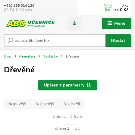
0
ks
+420 388 314 136
za
0 Kč
(Po-Pá, 8-16 hod.)
Menu
Hledat
Úvod
Prezentace
Nástěnky
Dřevěné
Dřevěné
Upřesnit parametry
Nejnovější
Nejlevnější
Nejdražší
Zobrazuji 1-5 z 5
strana
z 1