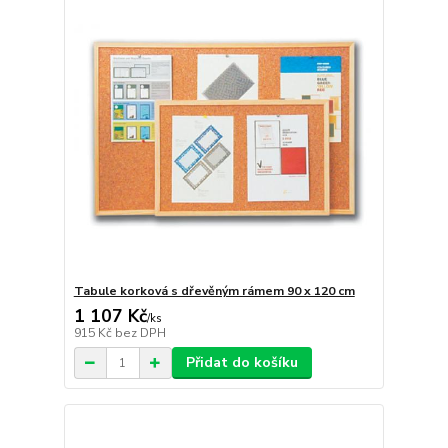
Tabule korková s dřevěným rámem 90 x 120 cm
1 107 Kč
/
ks
915 Kč
bez DPH
Přidat do košíku