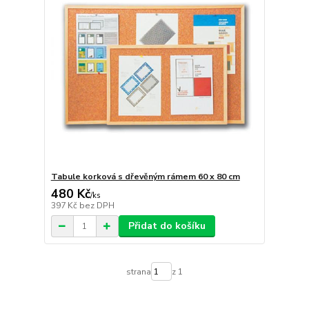
Tabule korková s dřevěným rámem 60 x 80 cm
480 Kč
/
ks
397 Kč
bez DPH
Přidat do košíku
strana
z 1