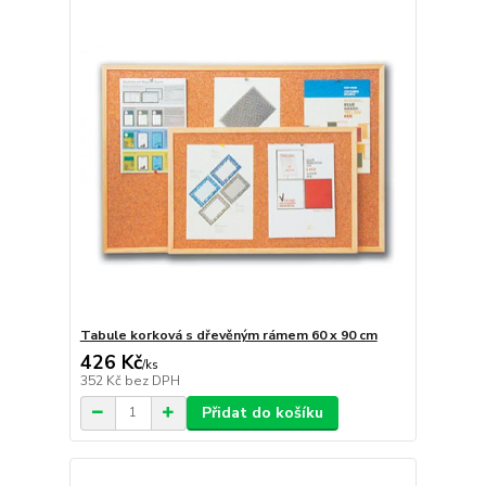
Tabule korková s dřevěným rámem 60 x 90 cm
426 Kč
/
ks
352 Kč
bez DPH
Přidat do košíku