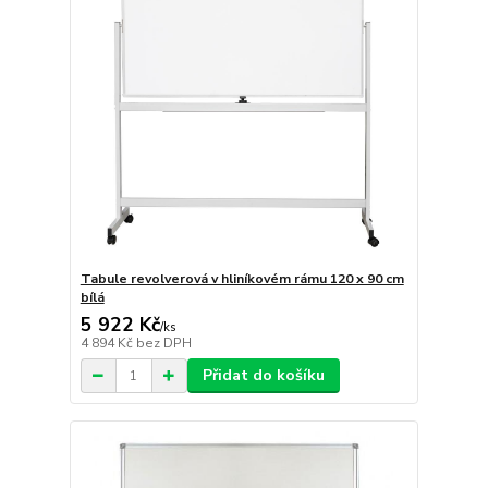
Tabule revolverová v hliníkovém rámu 120 x 90 cm
bílá
5 922 Kč
/
ks
4 894 Kč
bez DPH
Přidat do košíku