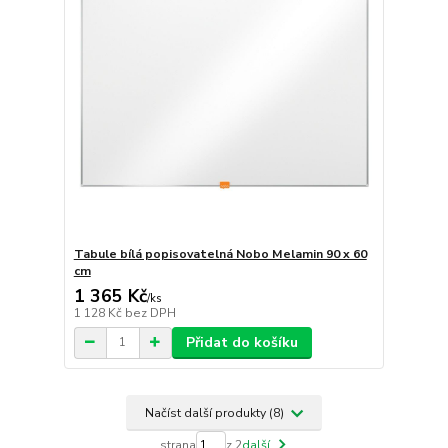
Tabule bílá popisovatelná Nobo Melamin 90 x 60
cm
1 365 Kč
/
ks
1 128 Kč
bez DPH
Přidat do košíku
Načíst další produkty (8)
strana
z 2
další