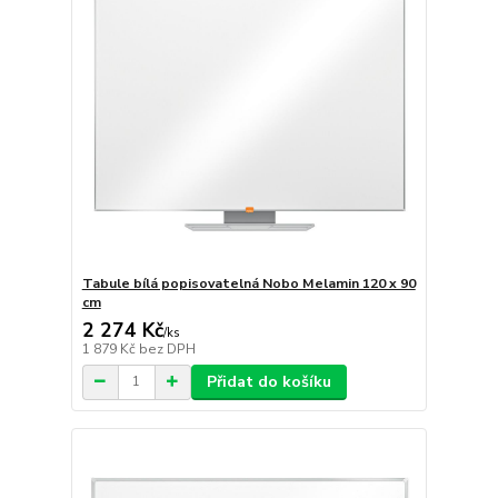
Tabule bílá popisovatelná Nobo Melamin 120 x 90
cm
2 274 Kč
/
ks
1 879 Kč
bez DPH
Přidat do košíku