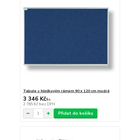
Tabule s hliníkovým rámem 90 x 120 cm modrá
3 346 Kč
/
ks
2 765 Kč
bez DPH
Přidat do košíku