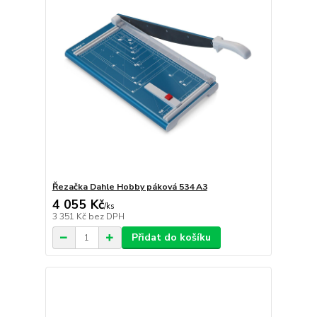
Řezačka Dahle Hobby páková 534 A3
4 055 Kč
/
ks
3 351 Kč
bez DPH
Přidat do košíku