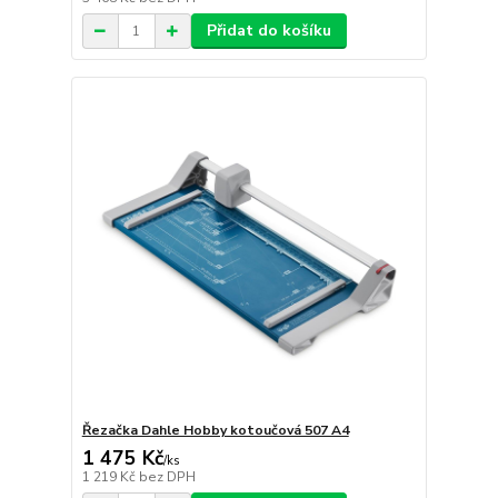
Přidat do košíku
Řezačka Dahle Hobby kotoučová 507 A4
1 475 Kč
/
ks
1 219 Kč
bez DPH