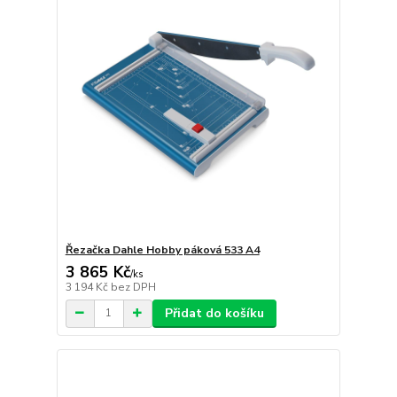
Řezačka Dahle Hobby páková 533 A4
3 865 Kč
/
ks
3 194 Kč
bez DPH
Přidat do košíku