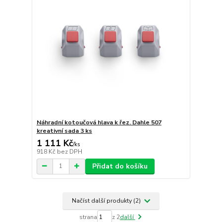
Náhradní kotoučová hlava k řez. Dahle 507
kreativní sada 3 ks
1 111 Kč
/
ks
918 Kč
bez DPH
Přidat do košíku
Načíst další produkty (2)
strana
z 2
další