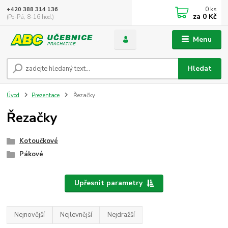
0
ks
+420 388 314 136
za
0 Kč
(Po-Pá, 8-16 hod.)
Menu
Hledat
Úvod
Prezentace
Řezačky
Řezačky
Kotoučkové
Pákové
Upřesnit parametry
Nejnovější
Nejlevnější
Nejdražší