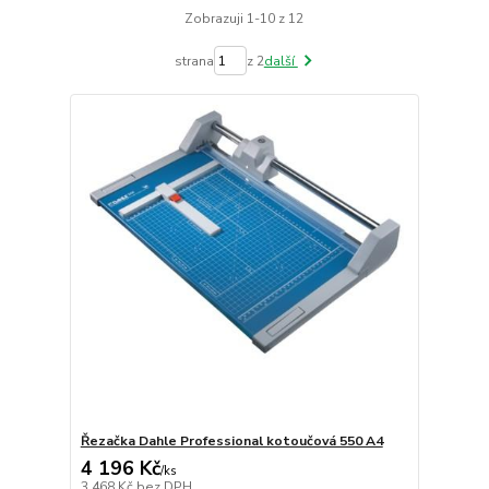
Zobrazuji 1-10 z 12
strana
z 2
další
Řezačka Dahle Professional kotoučová 550 A4
4 196 Kč
/
ks
3 468 Kč
bez DPH