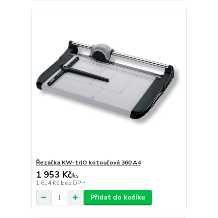
Řezačka KW-triO kotoučová 360 A4
1 953 Kč
/
ks
1 614 Kč
bez DPH
Přidat do košíku