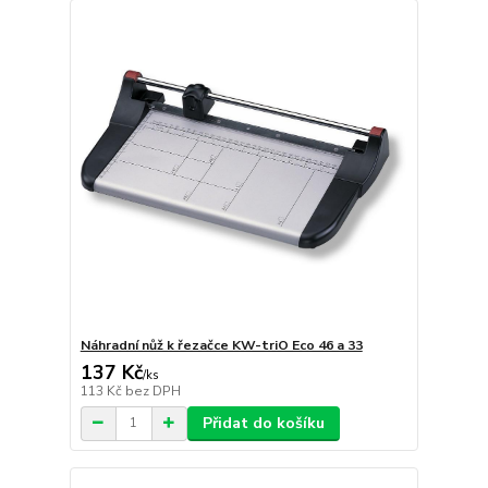
Náhradní nůž k řezačce KW-triO Eco 46 a 33
137 Kč
/
ks
113 Kč
bez DPH
Přidat do košíku