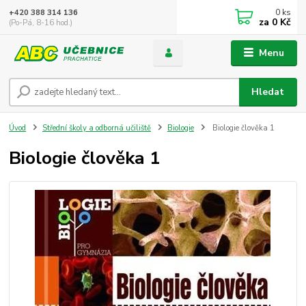
0
ks
+420 388 314 136
za
0 Kč
(Po-Pá, 8-16 hod.)
Menu
Hledat
Úvod
Střední školy a odborná učiliště
Biologie
Biologie člověka 1
Biologie člověka 1