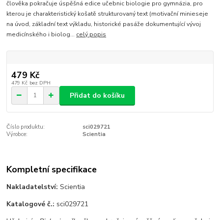
člověka pokračuje úspěšná edice učebnic biologie pro gymnázia, pro
kterou je charakteristický košatě strukturovaný text (motivační minieseje
na úvod, základní text výkladu, historické pasáže dokumentující vývoj
medicínského i biolog...
celý popis
479 Kč
479 Kč
bez DPH
Přidat do košíku
Číslo produktu:
sci029721
Výrobce:
Scientia
Kompletní specifikace
Nakladatelství:
Scientia
Katalogové č.:
sci029721