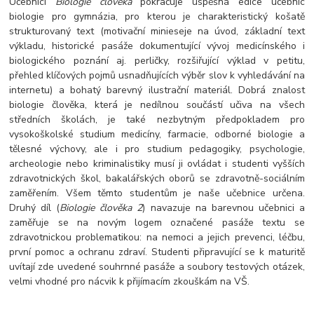
Učebnicí
Biologie člověka
pokračuje úspěšná edice učebnic
biologie pro gymnázia, pro kterou je charakteristický košatě
strukturovaný text (motivační minieseje na úvod, základní text
výkladu, historické pasáže dokumentující vývoj medicínského i
biologického poznání aj. perličky, rozšiřující výklad v petitu,
přehled klíčových pojmů usnadňujících výběr slov k vyhledávání na
internetu) a bohatý barevný ilustrační materiál. Dobrá znalost
biologie člověka, která je nedílnou součástí učiva na všech
středních školách, je také nezbytným předpokladem pro
vysokoškolské studium medicíny, farmacie, odborné biologie a
tělesné výchovy, ale i pro studium pedagogiky, psychologie,
archeologie nebo kriminalistiky musí ji ovládat i studenti vyšších
zdravotnických škol, bakalářských oborů se zdravotně-sociálním
zaměřením. Všem těmto studentům je naše učebnice určena.
Druhý díl (
Biologie člověka 2
) navazuje na barevnou učebnici a
zaměřuje se na novým logem označené pasáže textu se
zdravotnickou problematikou: na nemoci a jejich prevenci, léčbu,
první pomoc a ochranu zdraví. Studenti připravující se k maturitě
uvítají zde uvedené souhrnné pasáže a soubory testových otázek,
velmi vhodné pro nácvik k přijímacím zkouškám na VŠ.