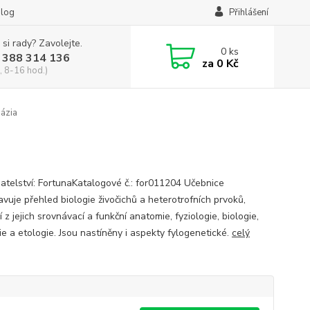
log
Přihlášení
 si rady? Zavolejte.
0
ks
 388 314 136
za
0 Kč
, 8-16 hod.)
názia
atelství: FortunaKatalogové č.: for011204 Učebnice
avuje přehled biologie živočichů a heterotrofních prvoků,
 z jejich srovnávací a funkční anatomie, fyziologie, biologie,
ie a etologie. Jsou nastíněny i aspekty fylogenetické.
celý