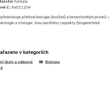
telství:
Fortuna
vé č.:
for011204
představuje přehled biologie živočichů a heterotrofních prvoků, vy
 ekologie a etologie. Jsou nastíněny i aspekty fylogenetické.
zařazeno v kategoriích
ní školy a odborná
Biologie
tě