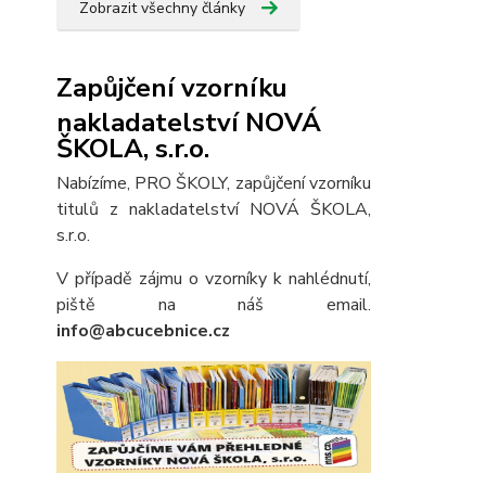
Zobrazit všechny články
Zapůjčení vzorníku
nakladatelství NOVÁ
ŠKOLA, s.r.o.
Nabízíme, PRO ŠKOLY, zapůjčení vzorníku
titulů z nakladatelství NOVÁ ŠKOLA,
s.r.o.
V případě zájmu o vzorníky k nahlédnutí,
piště na náš email.
info@abcucebnice.cz