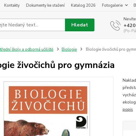
Kontakty
Dokumenty ke stažení
Katalog 2026
Fotogalerie
B
Nevíte
Hledat
+420
(Po-Pá
třední školy a odborná učiliště
Biologie
Biologie živočichů pro gym
ogie živočichů pro gymnázia
Naklad
předst
vychází
ekolog
popis