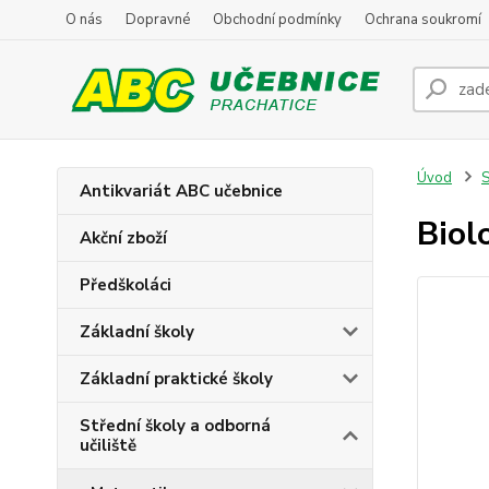
O nás
Dopravné
Obchodní podmínky
Ochrana soukromí
Úvod
S
Antikvariát ABC učebnice
Biol
Akční zboží
Předškoláci
Základní školy
Základní praktické školy
Střední školy a odborná
učiliště