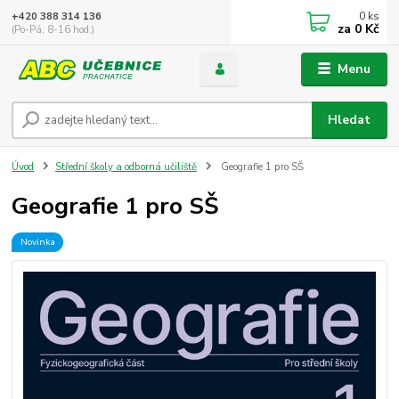
0
ks
+420 388 314 136
za
0 Kč
(Po-Pá, 8-16 hod.)
Menu
Hledat
Úvod
Střední školy a odborná učiliště
Geografie 1 pro SŠ
Geografie 1 pro SŠ
Novinka