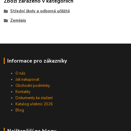
Zboží zařazeno v kategoriích
Střední školy a odborná učiliště
Zeměpis
Informace pro zákazníky
O nás
Jak nakupovat
Obchodní podmínky
Kontakty
Dokumenty ke stažení
Katalog učebnic 2026
Blog
Nejčtenější na blogu