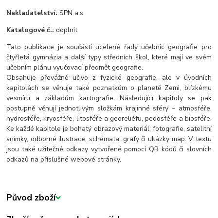
Nakladatelství:
SPN a.s.
Katalogové č.:
doplnit
Tato publikace je součástí ucelené řady učebnic geografie pro
čtyřletá gymnázia a další typy středních škol, které mají ve svém
učebním plánu vyučovací předmět geografie.
Obsahuje převážně učivo z fyzické geografie, ale v úvodních
kapitolách se věnuje také poznatkům o planetě Zemi, blízkému
vesmíru a základům kartografie. Následující kapitoly se pak
postupně věnují jednotlivým složkám krajinné sféry – atmosféře,
hydrosféře, kryosféře, litosféře a georeliéfu, pedosféře a biosféře.
Ke každé kapitole je bohatý obrazový materiál: fotografie, satelitní
snímky, odborné ilustrace, schémata, grafy či ukázky map. V textu
jsou také užitečné odkazy vytvořené pomocí QR kódů či slovních
odkazů na příslušné webové stránky.
Původ zboží