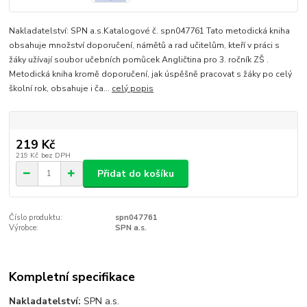
Nakladatelství: SPN a.s.Katalogové č. spn047761 Tato metodická kniha
obsahuje množství doporučení, námětů a rad učitelům, kteří v práci s
žáky užívají soubor učebních pomůcek Angličtina pro 3. ročník ZŠ .
Metodická kniha kromě doporučení, jak úspěšně pracovat s žáky po celý
školní rok, obsahuje i ča...
celý popis
219 Kč
219 Kč
bez DPH
Přidat do košíku
Číslo produktu:
spn047761
Výrobce:
SPN a.s.
Kompletní specifikace
Nakladatelství:
SPN a.s.