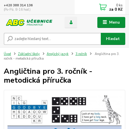
0
ks
+420 388 314 136
za
0 Kč
(Po-Pá, 8-16 hod.)
Menu
Hledat
Úvod
Základní školy
Anglický jazyk
3.ročník
Angličtina pro 3.
ročník - metodická příručka
Angličtina pro 3. ročník -
metodická příručka