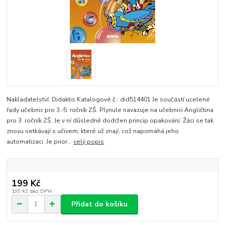
Nakladatelství: Didaktis Katalogové č.: did514401 Je součástí ucelené
řady učebnic pro 3.-5. ročník ZŠ. Plynule navazuje na učebnici Angličtina
pro 3. ročník ZŠ. Je v ní důsledně dodržen princip opakování. Žáci se tak
znovu setkávají s učivem, které už znají, což napomáhá jeho
automatizaci. Je prior...
celý popis
199 Kč
199 Kč
bez DPH
Přidat do košíku