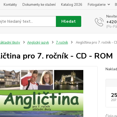
Kontakty
Dokumenty ke stažení
Katalog 2026
Fotogalerie
B
Nevíte
Hledat
+420
(Po-Pá
ákladní školy
Anglický jazyk
7.ročník
Angličtina pro 7. ročník -
ičtina pro 7. ročník - CD - ROM
Naklad
25
207
Číslo p