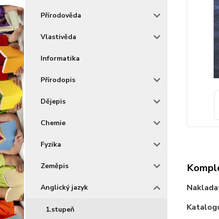
Přírodověda
Vlastivěda
Informatika
Přírodopis
Dějepis
Chemie
Fyzika
Zeměpis
Komple
Nakladat
Anglický jazyk
Katalogo
1.stupeň