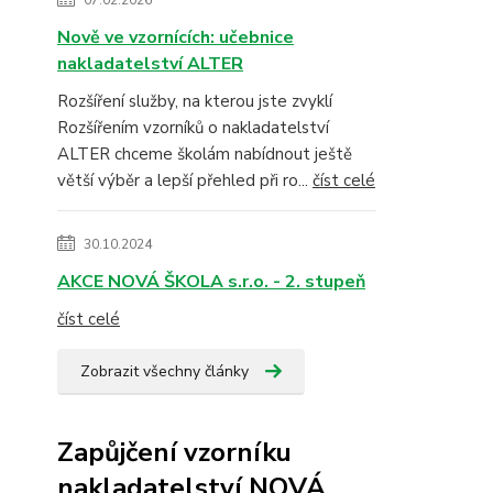
07.02.2026
Nově ve vzornících: učebnice
nakladatelství ALTER
Rozšíření služby, na kterou jste zvyklí
Rozšířením vzorníků o nakladatelství
ALTER chceme školám nabídnout ještě
větší výběr a lepší přehled při ro...
číst celé
30.10.2024
AKCE NOVÁ ŠKOLA s.r.o. - 2. stupeň
číst celé
Zobrazit všechny články
Zapůjčení vzorníku
nakladatelství NOVÁ