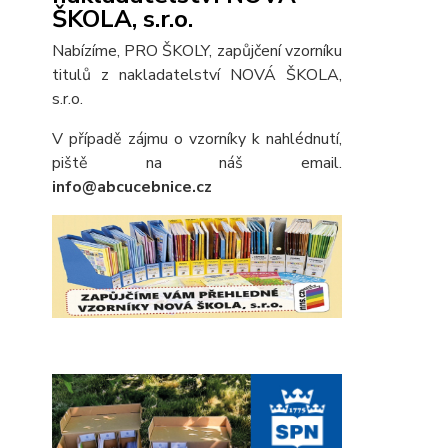
ŠKOLA, s.r.o.
Nabízíme, PRO ŠKOLY, zapůjčení vzorníku
titulů z nakladatelství NOVÁ ŠKOLA,
s.r.o.
V případě zájmu o vzorníky k nahlédnutí,
piště na náš email.
info@abcucebnice.cz