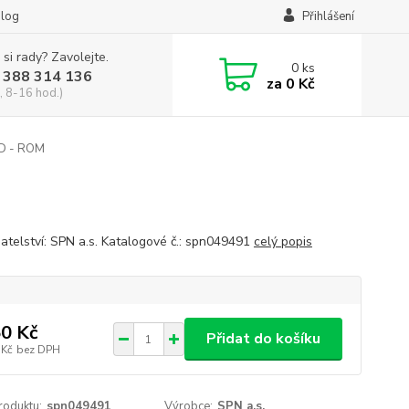
log
Přihlášení
 si rady? Zavolejte.
0
ks
 388 314 136
za
0 Kč
, 8-16 hod.)
 CD - ROM
atelství: SPN a.s. Katalogové č.: spn049491
celý popis
0 Kč
Přidat do košíku
 Kč
bez DPH
roduktu:
spn049491
Výrobce:
SPN a.s.