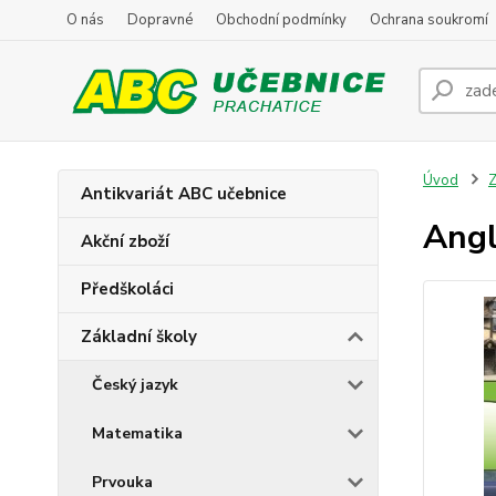
O nás
Dopravné
Obchodní podmínky
Ochrana soukromí
Úvod
Z
Antikvariát ABC učebnice
Angl
Akční zboží
Předškoláci
Základní školy
Český jazyk
Matematika
Prvouka