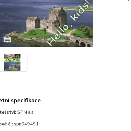
tní specifikace
elství:
SPN a.s.
vé č.:
spn049491