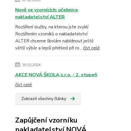
07.02.2026
Nově ve vzornících: učebnice
nakladatelství ALTER
Rozšíření služby, na kterou jste zvyklí
Rozšířením vzorníků o nakladatelství
ALTER chceme školám nabídnout ještě
větší výběr a lepší přehled při ro...
číst celé
30.10.2024
AKCE NOVÁ ŠKOLA s.r.o. - 2. stupeň
číst celé
Zobrazit všechny články
Zapůjčení vzorníku
nakladatelství NOVÁ