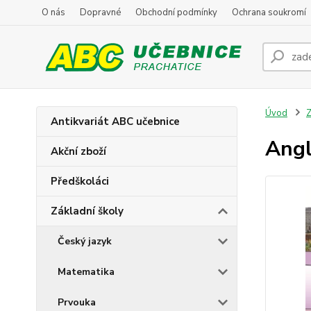
O nás
Dopravné
Obchodní podmínky
Ochrana soukromí
Úvod
Z
Antikvariát ABC učebnice
Angl
Akční zboží
Předškoláci
Základní školy
Český jazyk
Matematika
Prvouka