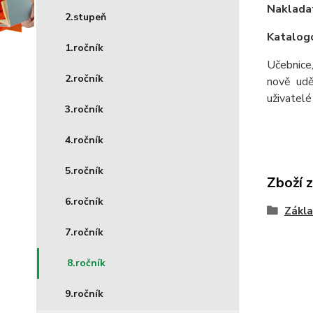
Nakladat
2.stupeň
Katalogo
1.ročník
Učebnice,
2.ročník
nově udě
uživatelé 
3.ročník
4.ročník
5.ročník
Zboží 
6.ročník
Zákla
7.ročník
8.ročník
9.ročník