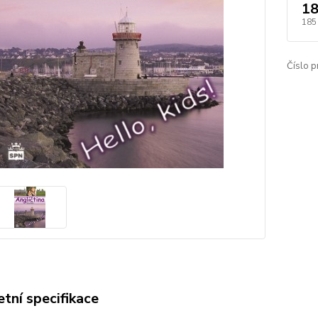
18
185
Číslo p
tní specifikace