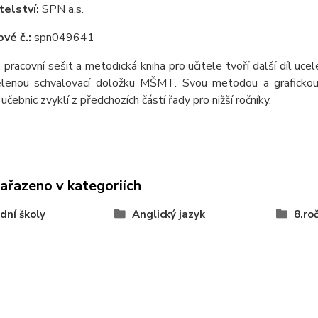
elství:
SPN a.s.
vé č.:
spn049641
 pracovní sešit a metodická kniha pro učitele tvoří další díl ucel
lenou schvalovací doložku MŠMT. Svou metodou a grafickou ú
učebnic zvyklí z předchozích částí řady pro nižší ročníky.
zařazeno v kategoriích
dní školy
Anglický jazyk
8.ro