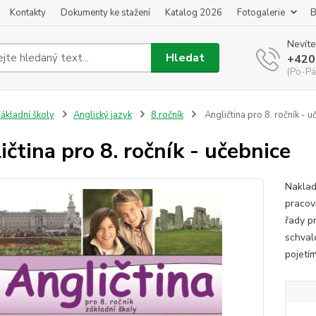
Kontakty
Dokumenty ke stažení
Katalog 2026
Fotogalerie
B
Nevíte
Hledat
+420
(Po-Pá
ákladní školy
Anglický jazyk
8.ročník
Angličtina pro 8. ročník - u
ičtina pro 8. ročník - učebnice
Naklad
pracovn
řady p
schval
pojetím