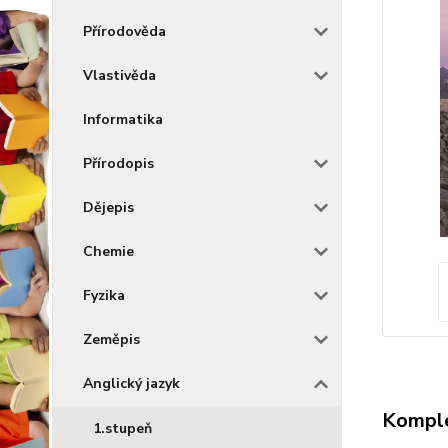
Přírodověda
Vlastivěda
Informatika
Přírodopis
Dějepis
Chemie
Fyzika
Zeměpis
Anglický jazyk
Komple
1.stupeň