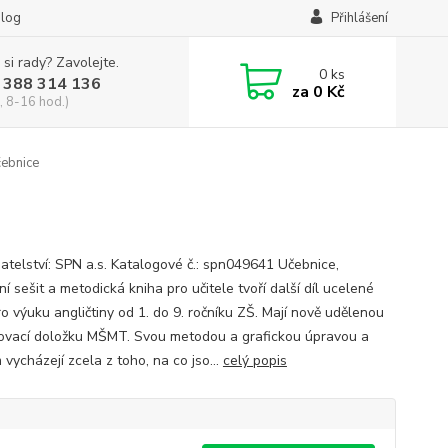
log
Přihlášení
 si rady? Zavolejte.
0
ks
 388 314 136
za
0 Kč
, 8-16 hod.)
čebnice
atelství: SPN a.s. Katalogové č.: spn049641 Učebnice,
í sešit a metodická kniha pro učitele tvoří další díl ucelené
ro výuku angličtiny od 1. do 9. ročníku ZŠ. Mají nově udělenou
ovací doložku MŠMT. Svou metodou a grafickou úpravou a
 vycházejí zcela z toho, na co jso...
celý popis