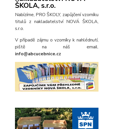
ŠKOLA, s.r.o.
Nabízíme, PRO ŠKOLY, zapůjčení vzorníku
titulů z nakladatelství NOVÁ ŠKOLA,
s.r.o.
V případě zájmu o vzorníky k nahlédnutí,
piště na náš email.
info@abcucebnice.cz