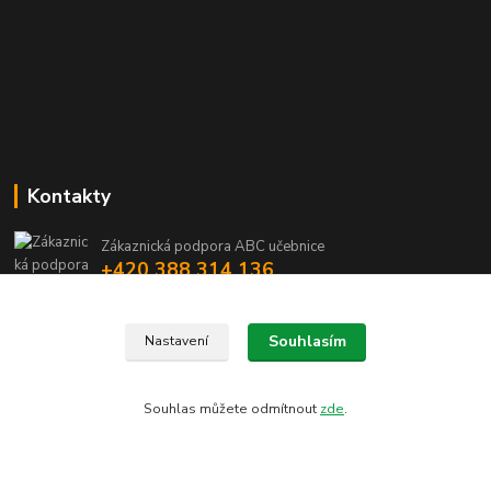
Kontakty
Zákaznická podpora ABC učebnice
+420 388 314 136
(Po-Pá, 8-16 hod.)
info@abcucebnice.cz
Souhlasím
Nastavení
Souhlas můžete odmítnout
zde
.
Designed by Rostas 2020
Vytvořeno na
Eshop-rychle.cz