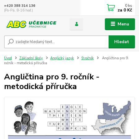
0
ks
+420 388 314 136
za
0 Kč
(Po-Pá, 8-16 hod.)
Menu
Hledat
Úvod
Základní školy
Anglický jazyk
9.ročník
Angličtina pro 9.
ročník - metodická příručka
Angličtina pro 9. ročník -
metodická příručka