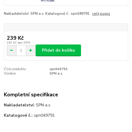
Nakladatelství: SPN a.s. Katalogové č.: spn049791
celý popis
239 Kč
239 Kč
bez DPH
Přidat do košíku
Číslo produktu:
spn049791
Výrobce:
SPN a.s.
Kompletní specifikace
Nakladatelství:
SPN a.s.
Katalogové č.:
spn049791