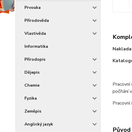
Prvouka
Přírodověda
Vlastivěda
Komple
Informatika
Nakladat
Přírodopis
Katalogo
Dějepis
Pracovní 
Chemie
počítání 
Fyzika
Pracovní
Zeměpis
Anglický jazyk
Původ 