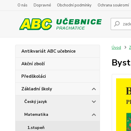
O nás
Dopravné
Obchodní podmínky
Ochrana soukromí
Úvod
Z
Antikvariát ABC učebnice
Bystr
Akční zboží
Předškoláci
Základní školy
Český jazyk
Matematika
1.stupeň