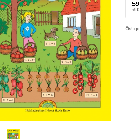
59
59 
Číslo p