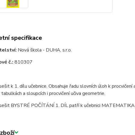
tní specifikace
elství:
Nová škola - DUHA, s.r.o.
vé č.:
810307
sešit k 1. dílu učebnice. Obsahuje řadu slovních úloh k procvičení
v tabulkách a sloupcích i procvičení učiva geometrie.
 sešit BYSTRÉ POČÍTÁNÍ 1. DÍL patří k učebnici MATEMATIKA 3
zboží