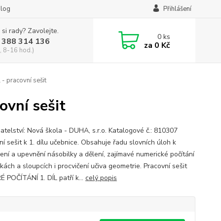
log
Přihlášení
 si rady? Zavolejte.
0
ks
 388 314 136
za
0 Kč
, 8-16 hod.)
l - pracovní sešit
covní sešit
atelství: Nová škola - DUHA, s.r.o. Katalogové č.: 810307
í sešit k 1. dílu učebnice. Obsahuje řadu slovních úloh k
čení a upevnění násobilky a dělení, zajímavé numerické počítání
kách a sloupcích i procvičení učiva geometrie. Pracovní sešit
 POČÍTÁNÍ 1. DÍL patří k...
celý popis