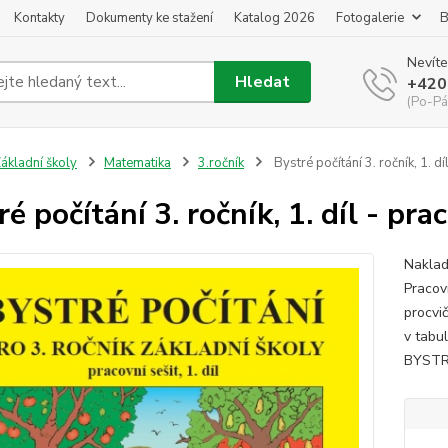
Kontakty
Dokumenty ke stažení
Katalog 2026
Fotogalerie
B
Nevíte
Hledat
+420
(Po-Pá
ákladní školy
Matematika
3.ročník
Bystré počítání 3. ročník, 1. dí
é počítání 3. ročník, 1. díl - pra
Naklad
Pracovn
procvi
v tabul
BYSTRÉ