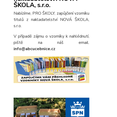
ŠKOLA, s.r.o.
Nabízíme, PRO ŠKOLY, zapůjčení vzorníku
titulů z nakladatelství NOVÁ ŠKOLA,
s.r.o.
V případě zájmu o vzorníky k nahlédnutí,
piště na náš email.
info@abcucebnice.cz