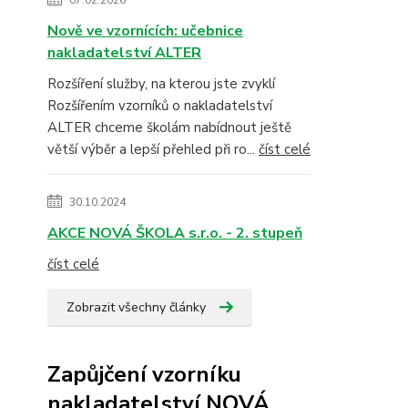
07.02.2026
Nově ve vzornících: učebnice
nakladatelství ALTER
Rozšíření služby, na kterou jste zvyklí
Rozšířením vzorníků o nakladatelství
ALTER chceme školám nabídnout ještě
větší výběr a lepší přehled při ro...
číst celé
30.10.2024
AKCE NOVÁ ŠKOLA s.r.o. - 2. stupeň
číst celé
Zobrazit všechny články
Zapůjčení vzorníku
nakladatelství NOVÁ