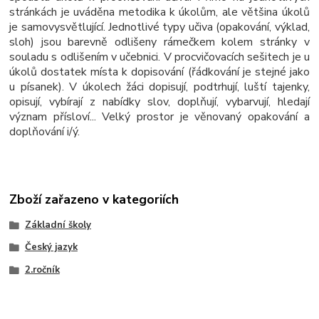
stránkách je uváděna metodika k úkolům, ale většina úkolů
je samovysvětlující. Jednotlivé typy učiva (opakování, výklad,
sloh) jsou barevně odlišeny rámečkem kolem stránky v
souladu s odlišením v učebnici. V procvičovacích sešitech je u
úkolů dostatek místa k dopisování (řádkování je stejné jako
u písanek). V úkolech žáci dopisují, podtrhují, luští tajenky,
opisují, vybírají z nabídky slov, doplňují, vybarvují, hledají
význam přísloví... Velký prostor je věnovaný opakování a
doplňování i/ý.
Zboží zařazeno v kategoriích
Základní školy
Český jazyk
2.ročník