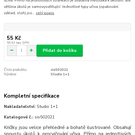
učiva. Přímo na jednotlivých stránkách je uváděna metodika k úkolům, ale
většina úkolů je samovysvětlující. Jednotlivé typy učiva (opakování,
výklad, sloh) jso...
celý popis
55 Kč
55 Kč
bez DPH
Přidat do košíku
Číslo produktu:
sio502021
Výrobce:
Studio 1+1
Kompletní specifikace
Nakladatelství:
Studio 1+1
Katalogové č.:
sio502021
Knížky jsou velice přehledné a bohatě ilustrované. Obsahují
spoustu úkolů k procvičování učiva. Přímo na jednotlivých