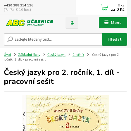
0
ks
+420 388 314 136
za
0 Kč
(Po-Pá, 8-16 hod.)
Menu
Hledat
Úvod
Základní školy
Český jazyk
2.ročník
Český jazyk pro 2.
ročník, 1. díl - pracovní sešit
Český jazyk pro 2. ročník, 1. díl -
pracovní sešit